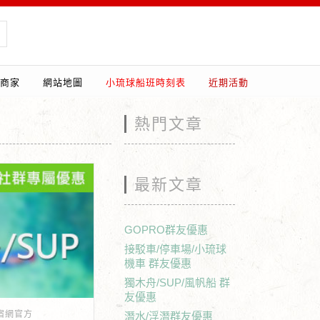
商家
網站地圖
小琉球船班時刻表
近期活動
熱門文章
最新文章
GOPRO群友優惠
接駁車/停車場/小琉球
機車 群友優惠
獨木舟/SUP/風帆船 群
友優惠
民宿網官方
潛水/浮潛群友優惠