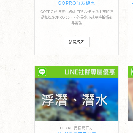
GOPRO群友優惠
GOPRO與 哇靠小琉球 首次合作,全新上市的運
動相機GOPRO 10，不管是水下或平時拍攝都
非常強
點我觀看
Liuchiu民宿網官方