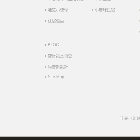
哇靠小琉球
小琉球民宿
住宿優惠
BLOG
空房訊息刊登
烏普斯設計
Site Map
哇靠小琉