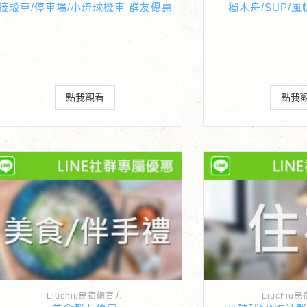
接駁車/停車場/小琉球機車 群友優惠
獨木舟/SUP/
點我觀看
點我
Liuchiu民宿網官方
Liuchiu