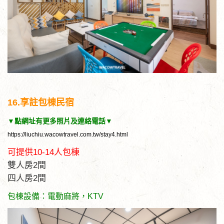
16.享註包棟民宿
▼點網址有更多照片及連絡電話▼
https://liuchiu.wacowtravel.com.tw/stay4.html
可提供10-14人包棟
雙人房2間
四人房2間
包棟設備：電動麻將，KTV