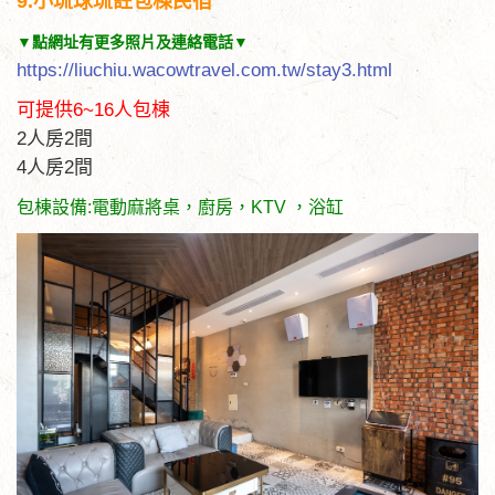
9.小琉球琉註包棟民宿
▼點網址有更多照片及連絡電話▼
https://liuchiu.wacowtravel.com.tw/stay3.html
可提供6~16人包棟
2人房2間
4人房2間
包棟設備:電動麻將桌，廚房，KTV ，浴缸