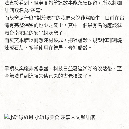
法直接看到，但老闆希望這故事能永續保留，所以將咖
啡館取名為"灰窯"。
而灰窯是什麼?對於現在的我們來說非常陌生。目前在台
灣有完整保留的也少之又少，其中一個最有名的應該就
屬台南地區的安平蚵灰窯了。
而灰窯本體以耐熱建材築成，把牡蠣殼、蜆殼和珊瑚燒
煉成石灰，多半使用在建屋、修補船殼。
早期灰窯廠非常鼎盛，科技日益發達漸漸的沒落後，至
今無法看到這項失傳已久的古老技法了。