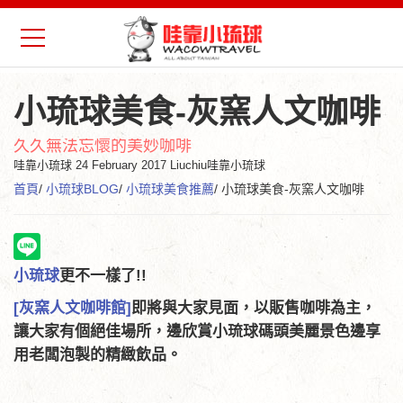
小琉球美食-灰窯人文咖啡
久久無法忘懷的美妙咖啡
哇靠小琉球
24 February 2017 Liuchiu哇靠小琉球
首頁
/
小琉球BLOG
/
小琉球美食推薦
/ 小琉球美食-灰窯人文咖啡
小琉球
更不一樣了!!
[灰窯人文咖啡館]
即將與大家見面，以販售咖啡為主，
讓大家有個絕佳場所，邊欣賞小琉球碼頭美麗景色邊享
用老闆泡製的精緻飲品。