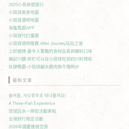
2025小島無塑旅行
小琉球美食地圖
小琉球酒吧地圖
海龜島遊APP
小琉球代訂優惠
小琉球酒吧推薦-After Journey玩玩之後
上好燒烤-最令人驚豔的食材品質與醃料口味
楊記川麵-終於可以在小琉球吃到四川料理啦
玖肆鴨霸-小琉球鹹水鵝肉與平價熱炒
最新文章
올여름, 샤오류추로 떠나볼까요!
A Three-Part Experience
琉球玩水一條街活動來啦
台灣好行限定活動
2026年國慶連假空房