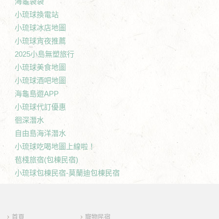
海龜袋袋
小琉球換電站
小琉球冰店地圖
小琉球宵夜推薦
2025小島無塑旅行
小琉球美食地圖
小琉球酒吧地圖
海龜島遊APP
小琉球代訂優惠
徊深潛水
自由島海洋潛水
小琉球吃喝地圖上線啦！
苞棧旅宿(包棟民宿)
小琉球包棟民宿-莫蘭迪包棟民宿
首頁
寵物民宿