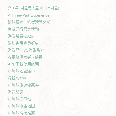
올여름, 샤오류추로 떠나볼까요!
A Three-Part Experience
琉球玩水一條街活動來啦
台灣好行限定活動
海龜袋袋-2026
澎坊免稅會員好康
海龜豆油VS海龜島遊
泰富航運敬老卡優惠
APP下載使用說明
小琉球地圖浴巾
尋找dyson
小琉球旅遊優惠券
海龜袋袋
小琉球換電站
小琉球冰店地圖
小琉球宵夜推薦