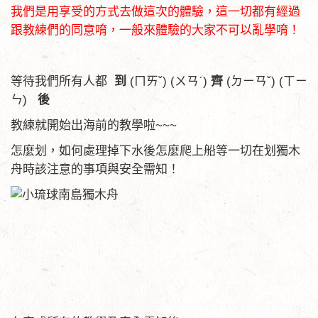
我們是用享受的方式去做這次的體驗，這一切都有經過
跟教練們的同意唷，一般來體驗的大家不可以亂學唷！
等待我們所有人都
到
(ㄇㄞˇ) (ㄨㄢˊ)
齊
(ㄉㄧㄢˇ) (ㄒㄧ
ㄣ)
後
教練就開始出海前的教學啦~~~
怎麼划，如何處理掉下水後怎麼爬上船等一切在划獨木
舟時該注意的事項與安全需知！