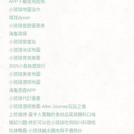
APP下載使用說明
小琉球地圖浴巾
尋找dyson
小琉球旅遊優惠券
海龜袋袋
小琉球換電站
小琉球冰店地圖
小琉球宵夜推薦
2025小島無塑旅行
小琉球美食地圖
小琉球酒吧地圖
海龜島遊APP
小琉球代訂優惠
小琉球酒吧推薦-After Journey玩玩之後
上好燒烤-最令人驚豔的食材品質與醃料口味
楊記川麵-終於可以在小琉球吃到四川料理啦
玖肆鴨霸-小琉球鹹水鵝肉與平價熱炒