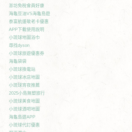
澎坊免稅會員好康
海龜豆油VS海龜島遊
泰富航運敬老卡優惠
APP下載使用說明
小琉球地圖浴巾
尋找dyson
小琉球旅遊優惠券
海龜袋袋
小琉球換電站
小琉球冰店地圖
小琉球宵夜推薦
2025小島無塑旅行
小琉球美食地圖
小琉球酒吧地圖
海龜島遊APP
小琉球代訂優惠