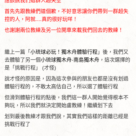
應該說我們這群人超失空
首先先跟教練們道個歉，不好意思讓你們帶到一群超失
控的人，阿就....真的很好玩咩！
也謝謝兩位教練及另一位開車來載我們回去的教練！
繼上一篇「
小琉球必玩！獨木舟體驗行程
」後，我們又
去體驗了另一個
小琉球獨木舟
-
南島獨木舟
，這次選擇的
是「挑戰行程」 (才怪)
說才怪的原因是，因為這次參與的朋友也都是沒有划過
體驗行程的，不敢太高估自己，所以選了體驗行程
但滑到體驗行程的點後，我們這一群人開始覺得根本不
夠玩，所以我們就決定開始盧教練！繼續划下去
划到最後教練才跟我們說，其實我們這樣的距離已經是
挑戰行程了