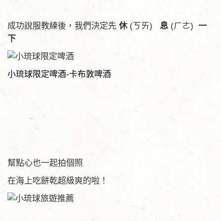
成功說服教練後，我們決定先
休
(ㄎㄞ)
息
(ㄏㄜ)
一
下
小琉球限定啤酒
-
卡布敦啤酒
幫點心也一起拍個照
在海上吃餅乾超級爽的啦！