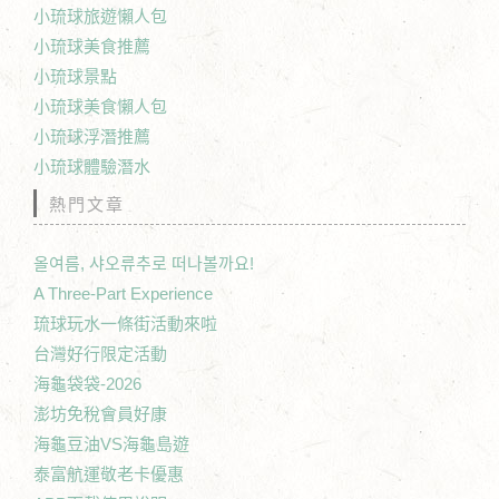
小琉球旅遊懶人包
小琉球美食推薦
小琉球景點
小琉球美食懶人包
小琉球浮潛推薦
小琉球體驗潛水
熱門文章
올여름, 샤오류추로 떠나볼까요!
A Three-Part Experience
琉球玩水一條街活動來啦
台灣好行限定活動
海龜袋袋-2026
澎坊免稅會員好康
海龜豆油VS海龜島遊
泰富航運敬老卡優惠