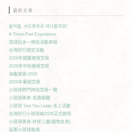
最新文章
올여름, 샤오류추로 떠나볼까요!
A Three-Part Experience
琉球玩水一條街活動來啦
台灣好行限定活動
2026年國慶連假空房
2026年中秋連假空房
海龜袋袋-2026
2026年暑假空房
小琉球熱門時段空房一覽
小琉球美食-長壽飯麵
小琉球 Sea You Liuqiu 水上活動
台灣好行小琉球線2026正式啟程
小琉球美食-拌夜三羹(寵物友善)
孤軍小琉球戰場