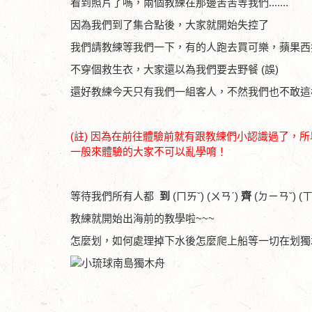
看到照片了嗎，兩個教練在那邊苦苦等我們.......
因為我們到了集合點後，大家就開始失控了
我們請教練等我們一下，有的人跑去買可樂，蘋果西
不穿個救生衣，大家還以為我們要去野餐 (誤)
還好教練今天只有我們一組客人，不然我們也不敢這樣
(註) 因為在前往體驗前就有跟教練們小認識過了
一般來體驗的大家不可以亂學唷！
等待我們所有人都
到
(ㄇㄞˇ) (ㄨㄢˊ)
齊
(ㄉㄧㄢˇ) 
教練就開始出海前的教學啦~~~
怎麼划，如何處理掉下水後怎麼爬上船等一切在划獨