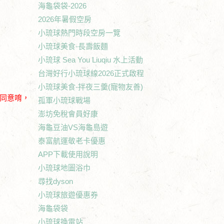
海龜袋袋-2026
2026年暑假空房
小琉球熱門時段空房一覽
小琉球美食-長壽飯麵
小琉球 Sea You Liuqiu 水上活動
台灣好行小琉球線2026正式啟程
小琉球美食-拌夜三羹(寵物友善)
的同意唷，
孤軍小琉球戰場
澎坊免稅會員好康
海龜豆油VS海龜島遊
泰富航運敬老卡優惠
APP下載使用說明
小琉球地圖浴巾
尋找dyson
小琉球旅遊優惠券
海龜袋袋
小琉球換電站