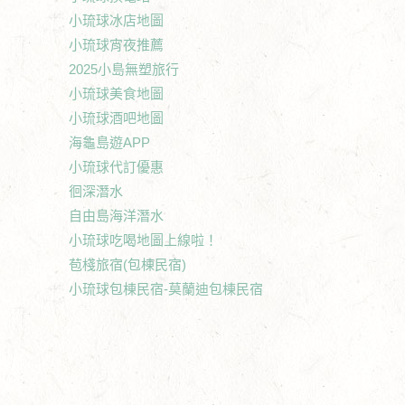
小琉球冰店地圖
小琉球宵夜推薦
2025小島無塑旅行
小琉球美食地圖
小琉球酒吧地圖
海龜島遊APP
小琉球代訂優惠
徊深潛水
自由島海洋潛水
小琉球吃喝地圖上線啦！
苞棧旅宿(包棟民宿)
小琉球包棟民宿-莫蘭迪包棟民宿