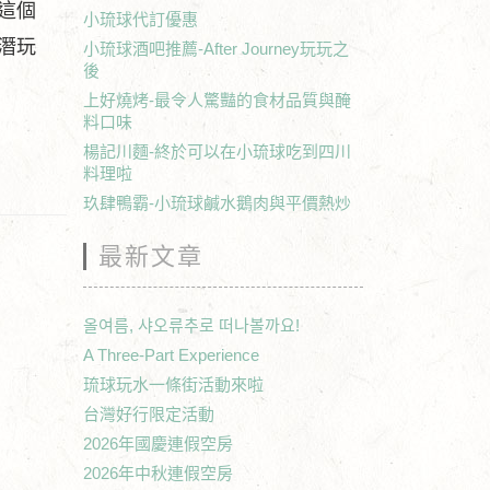
這個
小琉球代訂優惠
潛玩
小琉球酒吧推薦-After Journey玩玩之
後
上好燒烤-最令人驚豔的食材品質與醃
料口味
楊記川麵-終於可以在小琉球吃到四川
料理啦
玖肆鴨霸-小琉球鹹水鵝肉與平價熱炒
最新文章
올여름, 샤오류추로 떠나볼까요!
A Three-Part Experience
琉球玩水一條街活動來啦
台灣好行限定活動
2026年國慶連假空房
2026年中秋連假空房