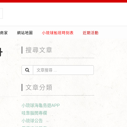
商家
網站地圖
小琉球船班時刻表
近期活動
舟
搜尋文章
文章分類
小琉球海龜島遊APP
哇靠腦闆專欄
小琉球公告