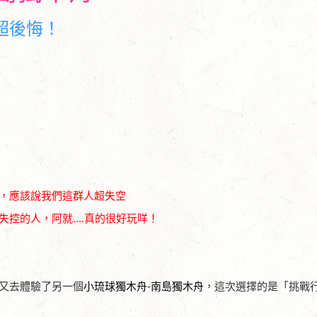
超後悔！
，應該說我們這群人超失空
控的人，阿就....真的很好玩咩！
又去體驗了另一個
小琉球獨木舟
-
南島獨木舟
，這次選擇的是「挑戰行