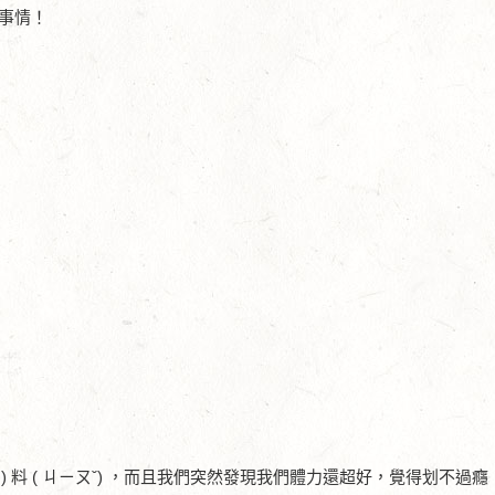
事情！
) 料 ( ㄐㄧㄡˇ) ，而且我們突然發現我們體力還超好，覺得划不過癮