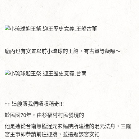
廟內也有安置以前小琉球的王船，有古董等級囉～
↑↑ 這艘讓我們嘖嘖稱奇!!!
於民國70年，由杉福村村民發現的
他是遠從台南無極混元玄樞院所建造的混元法舟，三隆
宮主事即恭請前往迎接，並遷返該宮安祀