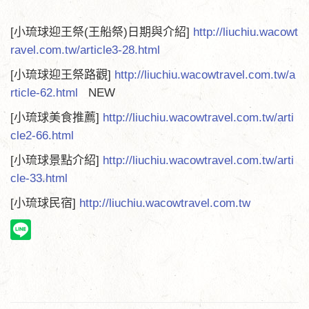
[小琉球迎王祭(王船祭)日期與介紹]
http://liuchiu.wacowt
ravel.com.tw/article3-28.html
[小琉球迎王祭路觀]
http://liuchiu.wacowtravel.com.tw/a
rticle-62.html
NEW
[小琉球美食推薦]
http://liuchiu.wacowtravel.com.tw/arti
cle2-66.html
[小琉球景點介紹]
http://liuchiu.wacowtravel.com.tw/arti
cle-33.html
[小琉球民宿]
http://liuchiu.wacowtravel.com.tw