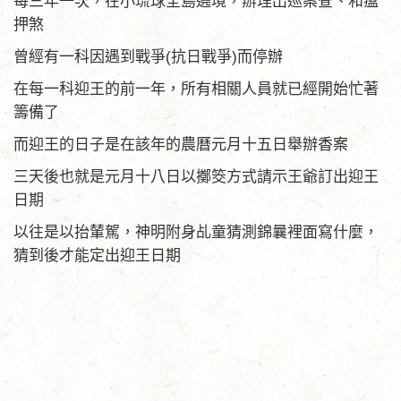
每三年一次，在小琉球全島遶境，辦理出巡案查、和瘟
押煞
曾經有一科因遇到戰爭(抗日戰爭)而停辦
在每一科迎王的前一年，所有相關人員就已經開始忙著
籌備了
而迎王的日子是在該年的農曆元月十五日舉辦香案
三天後也就是元月十八日以擲筊方式請示王爺訂出迎王
日期
以往是以抬輦駕，神明附身乩童猜測錦曩裡面寫什麼，
猜到後才能定出迎王日期