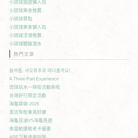
小琉球旅遊懶人包
小琉球美食推薦
小琉球景點
小琉球美食懶人包
小琉球浮潛推薦
小琉球體驗潛水
熱門文章
올여름, 샤오류추로 떠나볼까요!
A Three-Part Experience
琉球玩水一條街活動來啦
台灣好行限定活動
海龜袋袋-2026
澎坊免稅會員好康
海龜豆油VS海龜島遊
泰富航運敬老卡優惠
APP下載使用說明