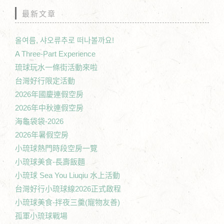
最新文章
올여름, 샤오류추로 떠나볼까요!
A Three-Part Experience
琉球玩水一條街活動來啦
台灣好行限定活動
2026年國慶連假空房
2026年中秋連假空房
海龜袋袋-2026
2026年暑假空房
小琉球熱門時段空房一覽
小琉球美食-長壽飯麵
小琉球 Sea You Liuqiu 水上活動
台灣好行小琉球線2026正式啟程
小琉球美食-拌夜三羹(寵物友善)
孤軍小琉球戰場