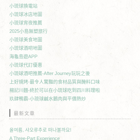
小琉球換電站
小琉球冰店地圖
小琉球宵夜推薦
2025小島無塑旅行
小琉球美食地圖
小琉球酒吧地圖
海龜島遊APP
小琉球代訂優惠
小琉球酒吧推薦-After Journey玩玩之後
上好燒烤-最令人驚豔的食材品質與醃料口味
楊記川麵-終於可以在小琉球吃到四川料理啦
玖肆鴨霸-小琉球鹹水鵝肉與平價熱炒
最新文章
올여름, 샤오류추로 떠나볼까요!
A Three-Part Experience