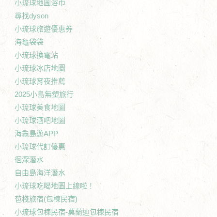
小琉球地圖浴巾
尋找dyson
小琉球旅遊優惠券
海龜袋袋
小琉球換電站
小琉球冰店地圖
小琉球宵夜推薦
2025小島無塑旅行
小琉球美食地圖
小琉球酒吧地圖
海龜島遊APP
小琉球代訂優惠
徊深潛水
自由島海洋潛水
小琉球吃喝地圖上線啦！
苞棧旅宿(包棟民宿)
小琉球包棟民宿-莫蘭迪包棟民宿