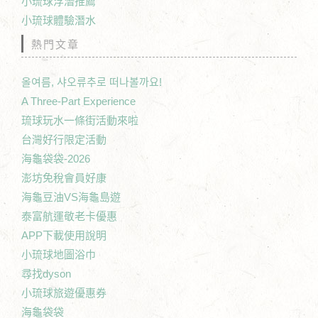
小琉球浮潛推薦
小琉球體驗潛水
熱門文章
올여름, 샤오류추로 떠나볼까요!
A Three-Part Experience
琉球玩水一條街活動來啦
台灣好行限定活動
海龜袋袋-2026
澎坊免稅會員好康
海龜豆油VS海龜島遊
泰富航運敬老卡優惠
APP下載使用說明
小琉球地圖浴巾
尋找dyson
小琉球旅遊優惠券
海龜袋袋