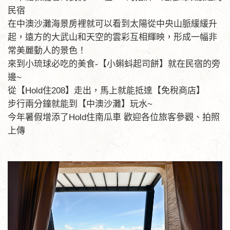
民宿
在中澳沙灘海景房裡就可以看到太陽從中央山脈緩緩升
起，遠方的大武山和天空的雲彩互相輝映，形成一幅非
常美麗動人的景色！
來到小琉球必吃的美食-【小蝌蚪起司餅】就在民宿的旁
邊~
從【Hold住208】走出，馬上就能抵達【免稅商店】
步行兩分鐘就能到【中澳沙灘】玩水~
今年暑假增添了Hold住南瓜車 歡迎各位旅客參觀、拍照
上傳