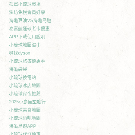
孤軍小琉球戰場
澎坊免稅會員好康
海龜豆油VS海龜島遊
泰富航運敬老卡優惠
APP下載使用說明
小琉球地圖浴巾
尋找dyson
小琉球旅遊優惠券
海龜袋袋
小琉球換電站
小琉球冰店地圖
小琉球宵夜推薦
2025小島無塑旅行
小琉球美食地圖
小琉球酒吧地圖
海龜島遊APP
小琉球代訂優惠