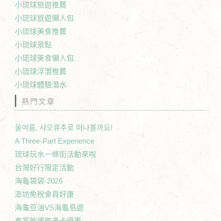
小琉球旅遊推薦
小琉球旅遊懶人包
小琉球美食推薦
小琉球景點
小琉球美食懶人包
小琉球浮潛推薦
小琉球體驗潛水
熱門文章
올여름, 샤오류추로 떠나볼까요!
A Three-Part Experience
琉球玩水一條街活動來啦
台灣好行限定活動
海龜袋袋-2026
澎坊免稅會員好康
海龜豆油VS海龜島遊
泰富航運敬老卡優惠