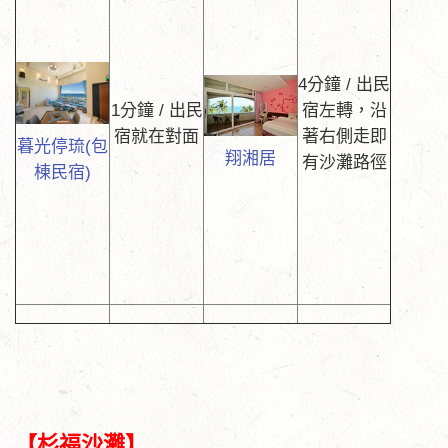
4分鐘 / 出民
1分鐘 / 出民
宿左轉，沿
宿就在對面
著右側走即
暮光停琉(包
翔湘居
有沙灘路徑
棟民宿)
【杉福沙灘】