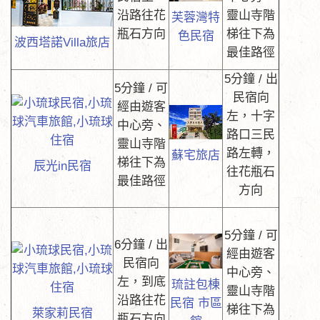
沿路往花
靈山寺階
芙蓉灣特
瓶石方向
梯往下為
色民宿
波西塔諾Villa旅店
最佳路徑
5分鐘 / 出
5分鐘 / 可
民宿向
經由遊客
左，十字
中心旁、
路口三民
靈山寺階
路左轉，
蘇宅旅店
梯往下為
辰光in民宿
往花瓶石
最佳路徑
方向
5分鐘 / 可
6分鐘 / 出
經由遊客
民宿向
中心旁、
左，到底
琉註包棟
靈山寺階
沿路往花
民宿 市區
梯往下為
萊家莉民宿
瓶石方向