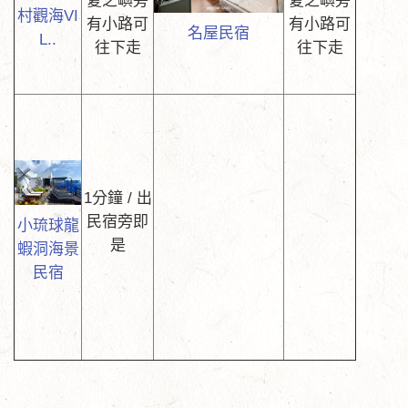
夏之嶼旁
夏之嶼旁
村觀海VI
有小路可
有小路可
名屋民宿
L..
往下走
往下走
1分鐘 / 出
民宿旁即
小琉球龍
是
蝦洞海景
民宿