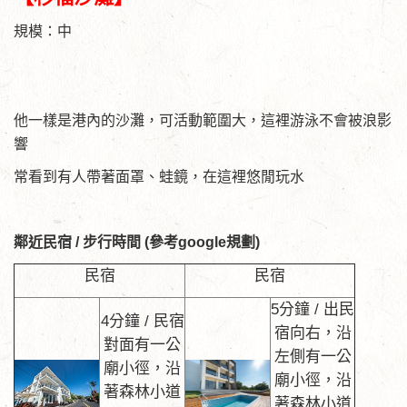
規模：中
他一樣是港內的沙灘，可活動範圍大，這裡游泳不會被浪影
響
常看到有人帶著面罩、蛙鏡，在這裡悠閒玩水
鄰近民宿 / 步行時間 (參考google規劃)
民宿
民宿
5分鐘 / 出民
4分鐘 / 民宿
宿向右，沿
對面有一公
左側有一公
廟小徑，沿
廟小徑，沿
著森林小道
著森林小道