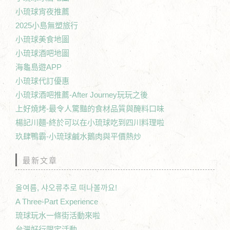
小琉球宵夜推薦
2025小島無塑旅行
小琉球美食地圖
小琉球酒吧地圖
海龜島遊APP
小琉球代訂優惠
小琉球酒吧推薦-After Journey玩玩之後
上好燒烤-最令人驚豔的食材品質與醃料口味
楊記川麵-終於可以在小琉球吃到四川料理啦
玖肆鴨霸-小琉球鹹水鵝肉與平價熱炒
最新文章
올여름, 샤오류추로 떠나볼까요!
A Three-Part Experience
琉球玩水一條街活動來啦
台灣好行限定活動