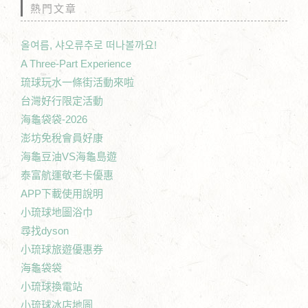
熱門文章
올여름, 샤오류추로 떠나볼까요!
A Three-Part Experience
琉球玩水一條街活動來啦
台灣好行限定活動
海龜袋袋-2026
澎坊免稅會員好康
海龜豆油VS海龜島遊
泰富航運敬老卡優惠
APP下載使用說明
小琉球地圖浴巾
尋找dyson
小琉球旅遊優惠券
海龜袋袋
小琉球換電站
小琉球冰店地圖