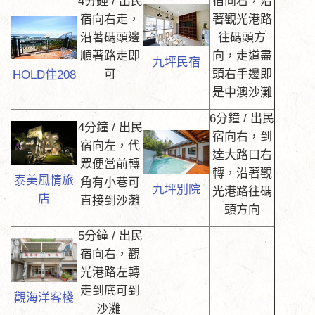
4分鐘 / 出民
宿向右，沿
宿向右走，
著觀光港路
沿著碼頭邊
往碼頭方
順著路走即
向，走道盡
九坪民宿
可
頭右手邊即
HOLD住208
是中澳沙灘
6分鐘 / 出民
4分鐘 / 出民
宿向右，到
宿向左，代
達大路口右
眾便當前轉
轉，沿著觀
泰美風情旅
角有小巷可
九坪別院
光港路往碼
店
直接到沙灘
頭方向
5分鐘 / 出民
宿向右，觀
光港路左轉
走到底可到
觀海洋客棧
沙灘