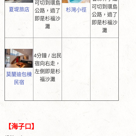
可切到環島
可切到環島
夏堤旅店
杉灣小徑
公路，過了
公路，過了
即是杉福沙
即是杉福沙
灘
灘
4分鐘 / 出民
宿向右走，
左側即是杉
莫蘭迪包棟
福沙灘
民宿
【海子口】