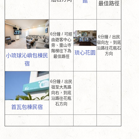
館
最佳路徑
6分鐘 / 可經
6分鐘 / 出民
由遊客中心
宿向左，到底
旁、靈山寺
沿路往花瓶石
階梯往下為
琉心花園
方向
小琉球沁嶼包棟民
最佳路徑
宿
6分鐘 / 出民
宿至大馬路
向右，到底
沿路往花瓶
石方向
首瓦包棟民宿