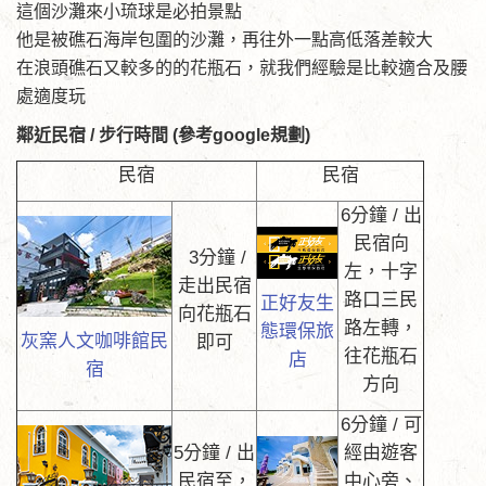
這個沙灘來小琉球是必拍景點
他是被礁石海岸包圍的沙灘，再往外一點高低落差較大
在浪頭礁石又較多的的花瓶石，就我們經驗是比較適合及腰
處適度玩
鄰近民宿 / 步行時間 (參考google規劃)
民宿
民宿
6分鐘 / 出
民宿向
3分鐘 /
左，十字
走出民宿
路口三民
正好友生
向花瓶石
路左轉，
態環保旅
灰窯人文咖啡館民
即可
往花瓶石
店
宿
方向
6分鐘 / 可
5分鐘 / 出
經由遊客
民宿至，
中心旁、