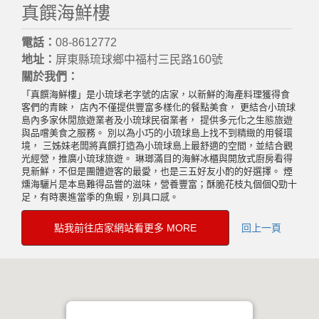
真饌海鮮樓
電話：
08-8612772
地址：
屏東縣琉球鄉中福村三民路160號
關於我們：
「真饌海鮮樓」是小琉球老字號的店家，以新鮮的海產料理獲得食
客們的青睞， 店內不僅提供豐富多樣化的餐點美食， 更結合小琉球
島內多家休閒旅遊業者及小琉球民宿業者， 提供多元化之生態旅遊
與品嚐美食之服務。 別以為小巧的小琉球島上找不到精緻的用餐環
境， 三姊妹老闆將真饌打造為小琉球島上最舒適的空間，並結合觀
光經營，推廣小琉球旅遊。 琳瑯滿目的海鮮冰櫃與開放式廚房看得
見新鮮，不但是團體遊客的最愛，也是三五好友小酌的好選擇。 煙
燻海驪片是本島難得品嘗的滋味，營養豐富；酥脆花枝丸個個Q勁十
足，有時裹進當季的魚蝦，別具口感。
點我前往店家網站看更多 MORE
回上一頁