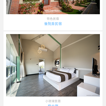
特色民宿
後院房民宿
小琉球民宿
極の宿