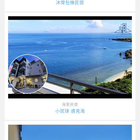
沐霂包棟民宿
海景民宿
小琉球 遇見海