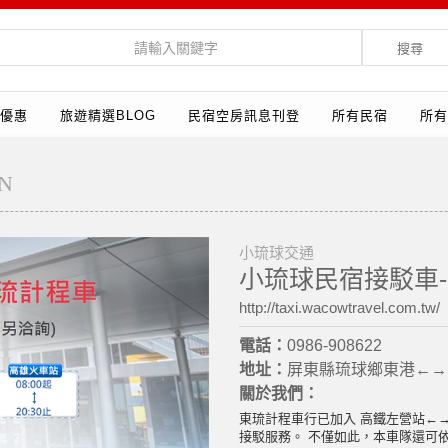
搜尋
優惠
旅遊精選BLOG
民宿空房訊息刊登
所有民宿
所有
N
小琉球交通
小琉球民宿接駁車
http://taxi.wacowtravel.com.tw/
電話：
0986-908622
地址：
屏東縣琉球鄉東港←→
關於我們：
東琉計程車行已加入 高鐵左營站←
接駁服務。 不僅如此，本車隊還可