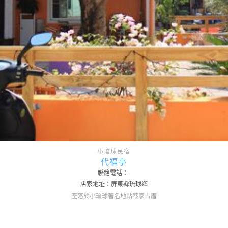
小琉球民宿
代福亭
聯絡電話：.
店家地址：屏東縣琉球鄉
座落於小琉球著名地點蔡家古厝