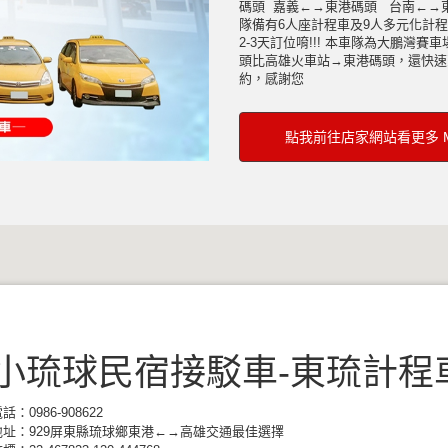
碼頭 嘉義←→東港碼頭 台南←→
隊備有6人座計程車及9人多元化計程
2-3天訂位唷!!! 本車隊為大鵬
頭比高雄火車站→東港碼頭，還快速到
約，感謝您
點我前往店家網站看更多 M
小琉球民宿接駁車-東琉計程
話：0986-908622
地址：929屏東縣琉球鄉東港←→高雄交通最佳選擇