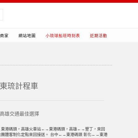
商家
網站地圖
小琉球船班時刻表
近期活動
-東琉計程車
高雄交通最佳選擇
→東港碼頭，高雄火車站←→東港碼頭，高雄←→墾丁，來回
依團體客制化定點來回接送。 台中←→東港碼頭 彰化←→東港