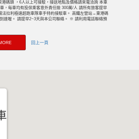
東港碼頭 ，6人以上可接駁，接送地點及價格請來電洽詢 本車
車，每車均有投保乘客意外責任險 300萬/人 請所有旅客提早
灣賽車場法拉利極速超跑車隊車手特約接駁車。 高鐵左營站→東港碼
達喔。 請提早2~3天與本公司聯絡。 ※ 請利用電話聯絡預
ORE
回上一頁
車