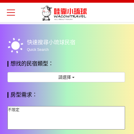
Previous
Nex
wb_sunny
快速搜尋小琉球民宿
Quick Search
想找的民宿類型：
請選擇
房型需求：