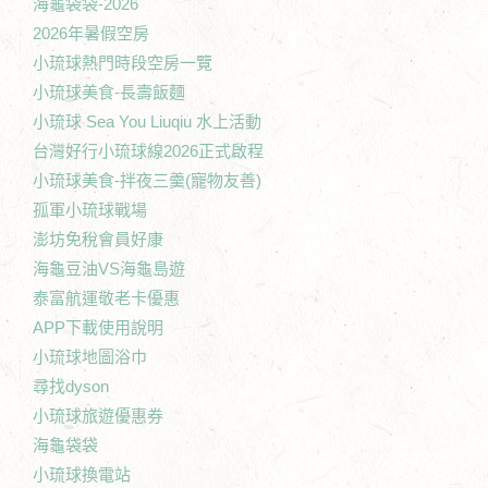
海龜袋袋-2026
2026年暑假空房
小琉球熱門時段空房一覽
小琉球美食-長壽飯麵
小琉球 Sea You Liuqiu 水上活動
台灣好行小琉球線2026正式啟程
小琉球美食-拌夜三羹(寵物友善)
孤軍小琉球戰場
澎坊免稅會員好康
海龜豆油VS海龜島遊
泰富航運敬老卡優惠
APP下載使用說明
小琉球地圖浴巾
尋找dyson
小琉球旅遊優惠券
海龜袋袋
小琉球換電站