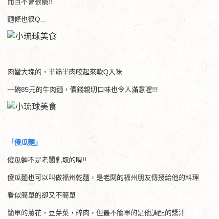
而且不會很鹹!!
麵條也很Q...
肉蠻大塊的，半筋半肉咬起來軟Q入味
一碗85元的牛肉麵，價錢親切口味也令人滿意喔!!!
「傻瓜麵」
傻瓜麵不是老闆亂取的喔!!
傻瓜麵也可以叫做福州乾麵，是老闆的福州朋友傳授給他的料理
看似簡單的卻又不簡單
簡單的蔥花，豆芽菜，碎肉，但最不簡單的是他調配的醬汁