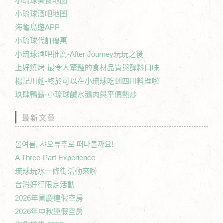
小琉球美食地圖
小琉球酒吧地圖
海龜島遊APP
小琉球代訂優惠
小琉球酒吧推薦-After Journey玩玩之後
上好燒烤-最令人驚豔的食材品質與醃料口味
楊記川麵-終於可以在小琉球吃到四川料理啦
玖肆鴨霸-小琉球鹹水鵝肉與平價熱炒
最新文章
올여름, 샤오류추로 떠나볼까요!
A Three-Part Experience
琉球玩水一條街活動來啦
台灣好行限定活動
2026年國慶連假空房
2026年中秋連假空房