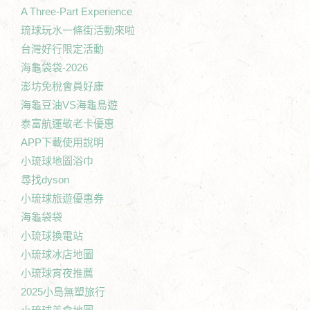
A Three-Part Experience
琉球玩水一條街活動來啦
台灣好行限定活動
海龜袋袋-2026
澎坊免稅會員好康
海龜豆油VS海龜島遊
泰富航運敬老卡優惠
APP下載使用說明
小琉球地圖浴巾
尋找dyson
小琉球旅遊優惠券
海龜袋袋
小琉球換電站
小琉球冰店地圖
小琉球宵夜推薦
2025小島無塑旅行