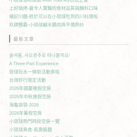
上好燒烤-最令人驚豔的食材品質與醃料口味
楊記川麵-終於可以在小琉球吃到四川料理啦
玖肆鴨霸-小琉球鹹水鵝肉與平價熱炒
最新文章
올여름, 샤오류추로 떠나볼까요!
A Three-Part Experience
琉球玩水一條街活動來啦
台灣好行限定活動
2026年國慶連假空房
2026年中秋連假空房
海龜袋袋-2026
2026年暑假空房
小琉球熱門時段空房一覽
小琉球美食-長壽飯麵