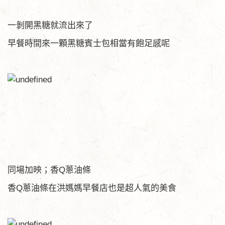
一剝開黑糖就流出來了
早餐時間來一顆黑糖賓士包相當有飽足感呢
同場加映；香Q蔥油條
香Q蔥油條在洪媽媽早餐店也是超人氣的美食