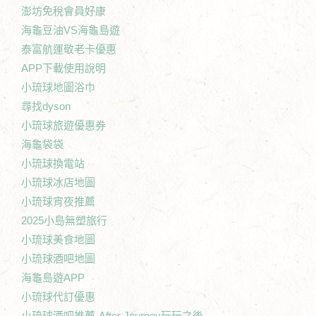
澎坊免稅會員好康
海龜豆油VS海龜島遊
泰富航運敬老卡優惠
APP下載使用說明
小琉球地圖浴巾
尋找dyson
小琉球旅遊優惠券
海龜袋袋
小琉球換電站
小琉球冰店地圖
小琉球宵夜推薦
2025小島無塑旅行
小琉球美食地圖
小琉球酒吧地圖
海龜島遊APP
小琉球代訂優惠
小琉球酒吧推薦-After Journey玩玩之後