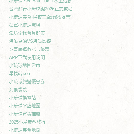
小琉球 Sea You Liuqiu 水上活動
台灣好行小琉球線2026正式啟程
小琉球美食-拌夜三羹(寵物友善)
孤軍小琉球戰場
澎坊免稅會員好康
海龜豆油VS海龜島遊
泰富航運敬老卡優惠
APP下載使用說明
小琉球地圖浴巾
尋找dyson
小琉球旅遊優惠券
海龜袋袋
小琉球換電站
小琉球冰店地圖
小琉球宵夜推薦
2025小島無塑旅行
小琉球美食地圖