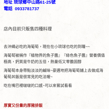
地址 琉球鄉中山路61-25號
電話 0933781737
店內目前只販售四種料理
去沖繩必吃的海葡萄，現在在小琉球也吃的到囉~~
海葡萄被稱作『植物界的魚子醬』『綠色魚子醬』營養價值
極高，鈣質是牛奶的五倍，熱量低又零膽固醇
海葡萄本身帶點淡淡的鹹味~豪邁地把海葡萄鋪上去做成海
葡萄丼飯是很常見的吃法喔~
吃在嘴巴裡啵啵的口感~可以來嘗試看看
厚實又份量的厚豬排飯