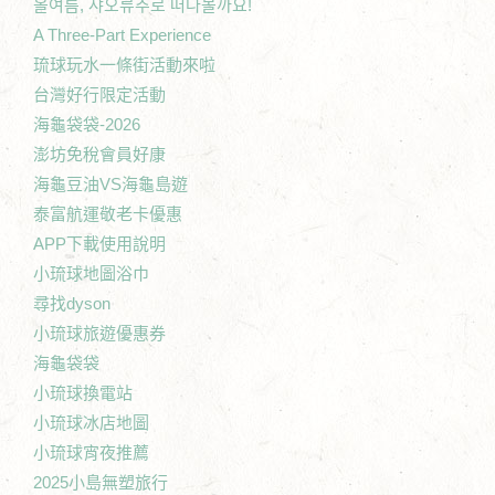
올여름, 샤오류추로 떠나볼까요!
A Three-Part Experience
琉球玩水一條街活動來啦
台灣好行限定活動
海龜袋袋-2026
澎坊免稅會員好康
海龜豆油VS海龜島遊
泰富航運敬老卡優惠
APP下載使用說明
小琉球地圖浴巾
尋找dyson
小琉球旅遊優惠券
海龜袋袋
小琉球換電站
小琉球冰店地圖
小琉球宵夜推薦
2025小島無塑旅行