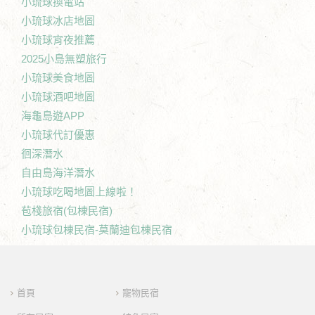
小琉球換電站
小琉球冰店地圖
小琉球宵夜推薦
2025小島無塑旅行
小琉球美食地圖
小琉球酒吧地圖
海龜島遊APP
小琉球代訂優惠
徊深潛水
自由島海洋潛水
小琉球吃喝地圖上線啦！
苞棧旅宿(包棟民宿)
小琉球包棟民宿-莫蘭迪包棟民宿
首頁
寵物民宿