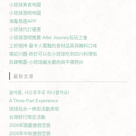
小琉球美食地圖
小琉球酒吧地圖
海龜島遊APP
小琉球代訂優惠
小琉球酒吧推薦-After Journey玩玩之後
上好燒烤-最令人驚豔的食材品質與醃料口味
楊記川麵-終於可以在小琉球吃到四川料理啦
玖肆鴨霸-小琉球鹹水鵝肉與平價熱炒
最新文章
올여름, 샤오류추로 떠나볼까요!
A Three-Part Experience
琉球玩水一條街活動來啦
台灣好行限定活動
2026年國慶連假空房
2026年中秋連假空房