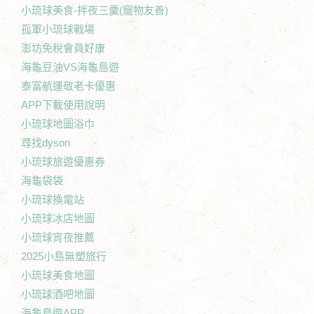
小琉球美食-拌夜三羹(寵物友善)
孤軍小琉球戰場
澎坊免稅會員好康
海龜豆油VS海龜島遊
泰富航運敬老卡優惠
APP下載使用說明
小琉球地圖浴巾
尋找dyson
小琉球旅遊優惠券
海龜袋袋
小琉球換電站
小琉球冰店地圖
小琉球宵夜推薦
2025小島無塑旅行
小琉球美食地圖
小琉球酒吧地圖
海龜島遊APP