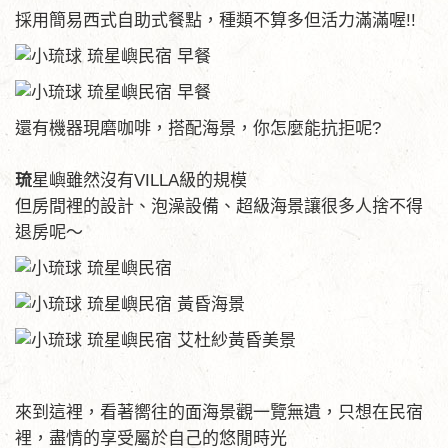
採用簡易西式自助式餐點，種類不算多但活力滿滿喔!!
還有機器現磨咖啡，搭配海景，你怎麼能抗拒呢?
琉
星嶼雖然沒有VILLA級的規模
但房間裡的設計、泡澡設備、超級海景讓很多人捨不得
退房呢～
來到這裡，看著嚮往的面海景觀一覽無遺，只想在民宿
裡，盡情的享受屬於自己的悠閒時光