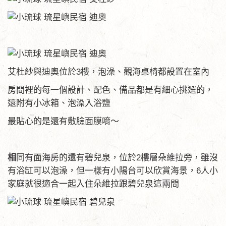
艾杜紗與迪奧位於3樓，泡澡、觀海桌椅都設置在室內
房間裡的每一個設計、配色、備品都是有細心挑選的，
還附有小冰箱、泡澡入浴鹽
最貼心的是還有敷臉面膜唷～
相
同有面海房的還有碧兒泉，位於2樓層朵維拉旁，雖沒
有浴缸可以泡澡，但一樣有小陽台可以欣賞海景，6人小
家庭就很適合一起入住朵維拉跟碧兒泉這兩間