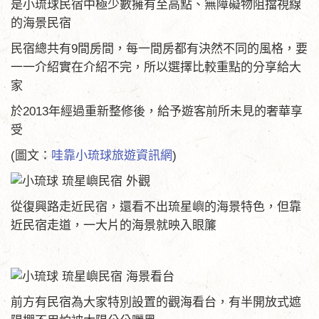
是小琉球民宿中極少數擁有至高點、無障礙物阻擋視線
的海景民宿
民宿總共有9間房間，每一間房都有決然不同的風格，要
一一介紹實在介紹不完，所以選擇比較重點的分享給大
家
於2013年經過重新整修後，給予遊客前所未見的奢華享
受
(圖文：
哇靠小琉球旅遊資訊網
)
從復興路走近民宿，還看不出琉星嶼的海景特色，但靠
近民宿走道，一大片的海景就映入眼簾
前方有民宿為大家特別設置的觀海看台，有半開放式遮