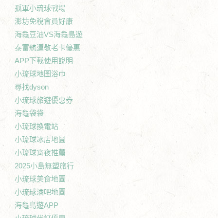
孤軍小琉球戰場
澎坊免稅會員好康
海龜豆油VS海龜島遊
泰富航運敬老卡優惠
APP下載使用說明
小琉球地圖浴巾
尋找dyson
小琉球旅遊優惠券
海龜袋袋
小琉球換電站
小琉球冰店地圖
小琉球宵夜推薦
2025小島無塑旅行
小琉球美食地圖
小琉球酒吧地圖
海龜島遊APP