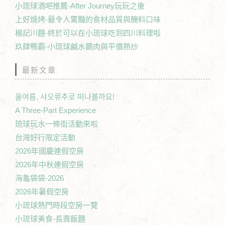
小琉球酒吧推薦-After Journey玩玩之後
上好燒烤-最令人驚豔的食材品質與醃料口味
楊記川麵-終於可以在小琉球吃到四川料理啦
玖肆鴨霸-小琉球鹹水鵝肉與平價熱炒
最新文章
올여름, 샤오류추로 떠나볼까요!
A Three-Part Experience
琉球玩水一條街活動來啦
台灣好行限定活動
2026年國慶連假空房
2026年中秋連假空房
海龜袋袋-2026
2026年暑假空房
小琉球熱門時段空房一覽
小琉球美食-長壽飯麵