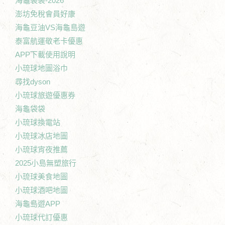
海龜袋袋-2026
澎坊免稅會員好康
海龜豆油VS海龜島遊
泰富航運敬老卡優惠
APP下載使用說明
小琉球地圖浴巾
尋找dyson
小琉球旅遊優惠券
海龜袋袋
小琉球換電站
小琉球冰店地圖
小琉球宵夜推薦
2025小島無塑旅行
小琉球美食地圖
小琉球酒吧地圖
海龜島遊APP
小琉球代訂優惠