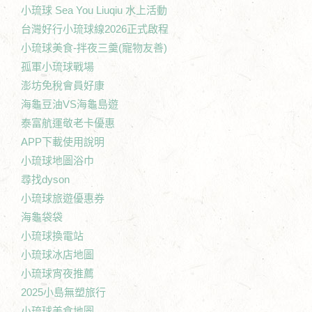
小琉球 Sea You Liuqiu 水上活動
台灣好行小琉球線2026正式啟程
小琉球美食-拌夜三羹(寵物友善)
孤軍小琉球戰場
澎坊免稅會員好康
海龜豆油VS海龜島遊
泰富航運敬老卡優惠
APP下載使用說明
小琉球地圖浴巾
尋找dyson
小琉球旅遊優惠券
海龜袋袋
小琉球換電站
小琉球冰店地圖
小琉球宵夜推薦
2025小島無塑旅行
小琉球美食地圖