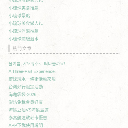
小琉球旅遊懶人包
小琉球美食推薦
小琉球景點
小琉球美食懶人包
小琉球浮潛推薦
小琉球體驗潛水
熱門文章
올여름, 샤오류추로 떠나볼까요!
A Three-Part Experience
琉球玩水一條街活動來啦
台灣好行限定活動
海龜袋袋-2026
澎坊免稅會員好康
海龜豆油VS海龜島遊
泰富航運敬老卡優惠
APP下載使用說明