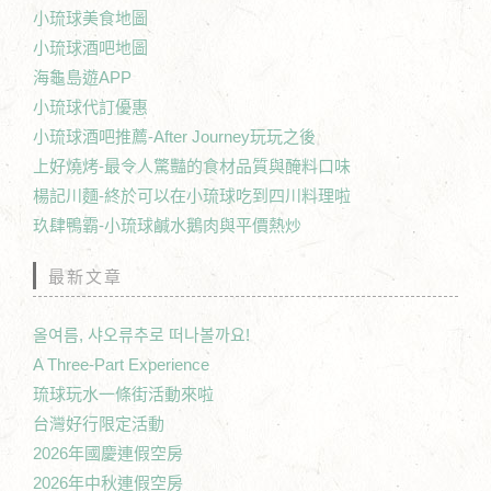
小琉球美食地圖
小琉球酒吧地圖
海龜島遊APP
小琉球代訂優惠
小琉球酒吧推薦-After Journey玩玩之後
上好燒烤-最令人驚豔的食材品質與醃料口味
楊記川麵-終於可以在小琉球吃到四川料理啦
玖肆鴨霸-小琉球鹹水鵝肉與平價熱炒
最新文章
올여름, 샤오류추로 떠나볼까요!
A Three-Part Experience
琉球玩水一條街活動來啦
台灣好行限定活動
2026年國慶連假空房
2026年中秋連假空房