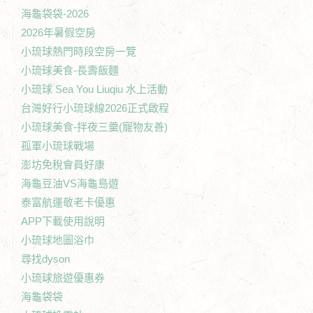
海龜袋袋-2026
2026年暑假空房
小琉球熱門時段空房一覽
小琉球美食-長壽飯麵
小琉球 Sea You Liuqiu 水上活動
台灣好行小琉球線2026正式啟程
小琉球美食-拌夜三羹(寵物友善)
孤軍小琉球戰場
澎坊免稅會員好康
海龜豆油VS海龜島遊
泰富航運敬老卡優惠
APP下載使用說明
小琉球地圖浴巾
尋找dyson
小琉球旅遊優惠券
海龜袋袋