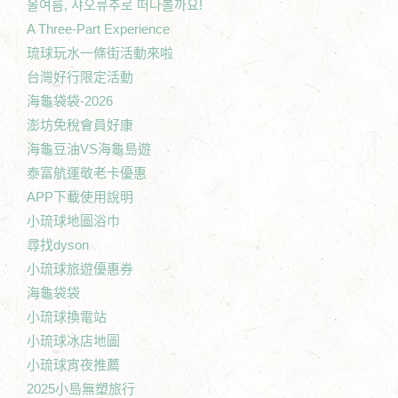
올여름, 샤오류추로 떠나볼까요!
A Three-Part Experience
琉球玩水一條街活動來啦
台灣好行限定活動
海龜袋袋-2026
澎坊免稅會員好康
海龜豆油VS海龜島遊
泰富航運敬老卡優惠
APP下載使用說明
小琉球地圖浴巾
尋找dyson
小琉球旅遊優惠券
海龜袋袋
小琉球換電站
小琉球冰店地圖
小琉球宵夜推薦
2025小島無塑旅行