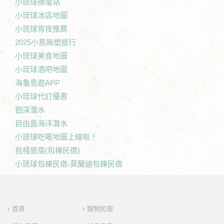
小琉球換電站
小琉球冰店地圖
小琉球宵夜推薦
2025小島無塑旅行
小琉球美食地圖
小琉球酒吧地圖
海龜島遊APP
小琉球代訂優惠
徊深潛水
自由島海洋潛水
小琉球吃喝地圖上線啦！
苞棧旅宿(包棟民宿)
小琉球包棟民宿-莫蘭迪包棟民宿
首頁
寵物民宿