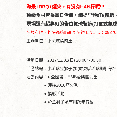
海景+BBQ+煙火，有沒有HAN棒呢!!!
頂級食材皆為當日活體，請提早預訂!(龍蝦
現場還有超夢幻的告白氣球裝飾(打氣式氣球
名額有限，趕快聯絡!! 請洽 阿裕 LINE ID：092707
主辦單位：小琉球燒肉王
活動日期：2017/12/31(日) 20:00～00:30
活動地點：小琉球金獅子號 (屏東縣琉球鄉肚仔坪
活動內容：● 全國第一EMB愛樂團演出
● 迎接2018煙火秀
● 摸彩活動
● 於金獅子號享用跨年晚餐