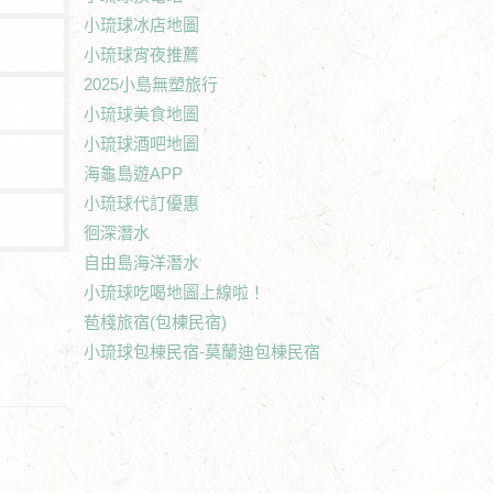
小琉球冰店地圖
小琉球宵夜推薦
2025小島無塑旅行
小琉球美食地圖
小琉球酒吧地圖
海龜島遊APP
小琉球代訂優惠
徊深潛水
自由島海洋潛水
小琉球吃喝地圖上線啦！
苞棧旅宿(包棟民宿)
小琉球包棟民宿-莫蘭迪包棟民宿