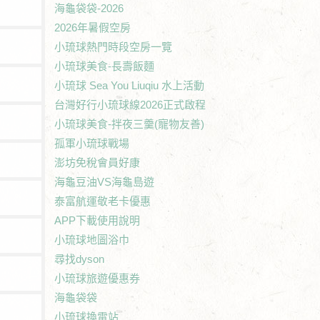
海龜袋袋-2026
2026年暑假空房
小琉球熱門時段空房一覽
小琉球美食-長壽飯麵
小琉球 Sea You Liuqiu 水上活動
台灣好行小琉球線2026正式啟程
小琉球美食-拌夜三羹(寵物友善)
孤軍小琉球戰場
澎坊免稅會員好康
海龜豆油VS海龜島遊
泰富航運敬老卡優惠
APP下載使用說明
小琉球地圖浴巾
尋找dyson
小琉球旅遊優惠券
海龜袋袋
小琉球換電站