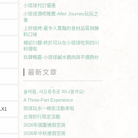
小琉球代訂優惠
小琉球酒吧推薦-After Journey玩玩之
後
上好燒烤-最令人驚豔的食材品質與醃
料口味
楊記川麵-終於可以在小琉球吃到四川
料理啦
玖肆鴨霸-小琉球鹹水鵝肉與平價熱炒
最新文章
올여름, 샤오류추로 떠나볼까요!
A Three-Part Experience
琉球玩水一條街活動來啦
X1
台灣好行限定活動
2026年國慶連假空房
2026年中秋連假空房