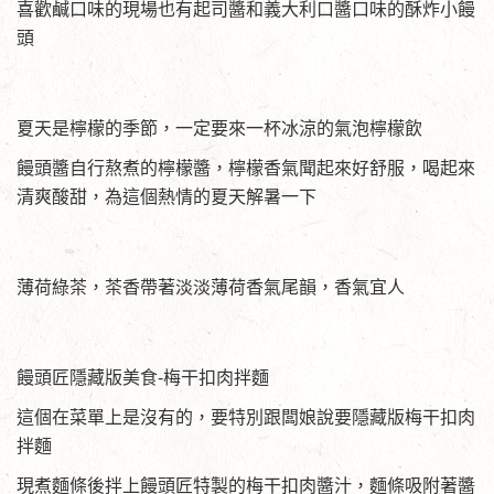
喜歡鹹口味的現場也有起司醬和義大利口醬口味的酥炸小饅
頭
夏天是檸檬的季節，一定要來一杯冰涼的氣泡檸檬飲
饅頭醬自行熬煮的檸檬醬，檸檬香氣聞起來好舒服，喝起來
清爽酸甜，為這個熱情的夏天解暑一下
薄荷綠茶，茶香帶著淡淡薄荷香氣尾韻，香氣宜人
饅頭匠隱藏版美食-梅干扣肉拌麵
這個在菜單上是沒有的，要特別跟闆娘說要隱藏版梅干扣肉
拌麵
現煮麵條後拌上饅頭匠特製的梅干扣肉醬汁，麵條吸附著醬