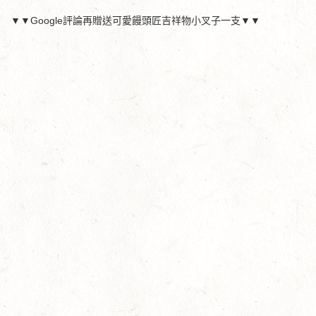
▼▼Google評論再贈送可愛饅頭匠吉祥物小叉子一支▼▼