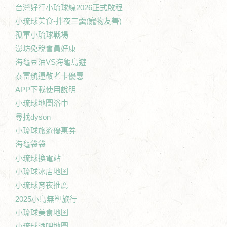
台灣好行小琉球線2026正式啟程
小琉球美食-拌夜三羹(寵物友善)
孤軍小琉球戰場
澎坊免稅會員好康
海龜豆油VS海龜島遊
泰富航運敬老卡優惠
APP下載使用說明
小琉球地圖浴巾
尋找dyson
小琉球旅遊優惠券
海龜袋袋
小琉球換電站
小琉球冰店地圖
小琉球宵夜推薦
2025小島無塑旅行
小琉球美食地圖
小琉球酒吧地圖