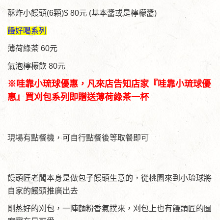
酥炸小饅頭(6顆)$ 80元 (基本醬或是檸檬醬)
饅好喝系列
薄荷綠茶 60元
氣泡檸檬飲 80元
※哇靠小琉球優惠，凡來店告知店家『哇靠小琉球優
惠』買刈包系列即贈送薄荷綠茶一杯
現場有點餐機，可自行點餐後等取餐即可
饅頭匠老闆本身是做包子饅頭生意的，從桃園來到小琉球將
自家的饅頭推廣出去
剛蒸好的刈包，一陣麵粉香氣撲來，刈包上也有饅頭匠的圖