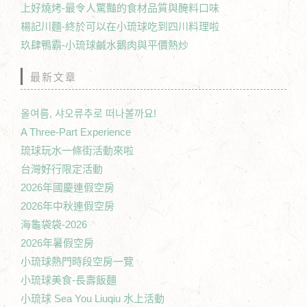
上好燒烤-最令人驚豔的食材品質與醃料口味
楊記川麵-終於可以在小琉球吃到四川料理啦
玖肆鴨霸-小琉球鹹水鵝肉與平價熱炒
最新文章
올여름, 샤오류추로 떠나볼까요!
A Three-Part Experience
琉球玩水一條街活動來啦
台灣好行限定活動
2026年國慶連假空房
2026年中秋連假空房
海龜袋袋-2026
2026年暑假空房
小琉球熱門時段空房一覽
小琉球美食-長壽飯麵
小琉球 Sea You Liuqiu 水上活動