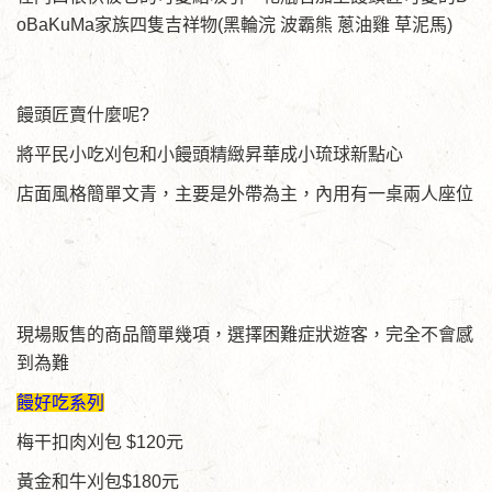
oBaKuMa家族四隻吉祥物(黑輪浣 波霸熊 蔥油雞 草泥馬)
饅頭匠賣什麼呢?
將平民小吃刈包和小饅頭精緻昇華成小琉球新點心
店面風格簡單文青，主要是外帶為主，內用有一桌兩人座位
現場販售的商品簡單幾項，選擇困難症狀遊客，完全不會感
到為難
饅好吃系列
梅干扣肉刈包 $120元
黃金和牛刈包$180元