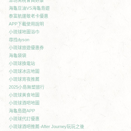
澎坊免稅會員好康
海龜豆油VS海龜島遊
泰富航運敬老卡優惠
APP下載使用說明
小琉球地圖浴巾
尋找dyson
小琉球旅遊優惠券
海龜袋袋
小琉球換電站
小琉球冰店地圖
小琉球宵夜推薦
2025小島無塑旅行
小琉球美食地圖
小琉球酒吧地圖
海龜島遊APP
小琉球代訂優惠
小琉球酒吧推薦-After Journey玩玩之後