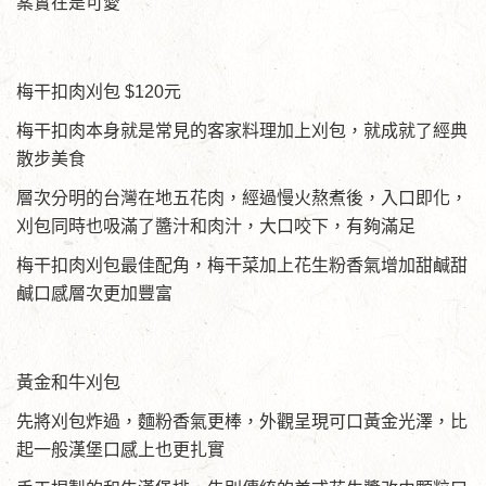
案實在是可愛
梅干扣肉刈包 $120元
梅干扣肉本身就是常見的客家料理加上刈包，就成就了經典
散步美食
層次分明的台灣在地五花肉，經過慢火熬煮後，入口即化，
刈包同時也吸滿了醬汁和肉汁，大口咬下，有夠滿足
梅干扣肉刈包最佳配角，梅干菜加上花生粉香氣增加甜鹹甜
鹹口感層次更加豐富
黃金和牛刈包
先將刈包炸過，麵粉香氣更棒，外觀呈現可口黃金光澤，比
起一般漢堡口感上也更扎實