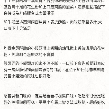
手工捏製的和牛漢堡排，告別傳統的美式花生醬改由顆粒口
感香氣十足的花生粉加上口感爽脆的酸菜，這樣相互搭配下
直接成為升級版台式奢華漢堡
和牛漢堡排煎到兩面焦黃，表皮酥脆，肉味濃郁且多汁,大
口咬下十分滿足
炸得金黃酥脆的小饅頭淋上香甜的煉乳撒上香氣濃厚的花生
粉，經典組合怎麼吃的不會膩
饅頭匠的小饅頭炸起來不油不膩，一口咬下會先感覺到表皮
有一層酥脆但裡面卻是很Q的口感，甚至不加任何甜味單純
品嘗小饅頭的原味也很好吃
想嘗試新口味的一定要是看看檸檬醬口味，吃起來很像是吃
熱的檸檬糖霜蛋糕，平民小吃馬上變身法式甜點，超級好吃