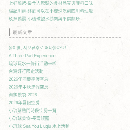
上好燒烤-最令人驚豔的食材品質與醃料口味
楊記川麵-終於可以在小琉球吃到四川料理啦
玖肆鴨霸-小琉球鹹水鵝肉與平價熱炒
最新文章
올여름, 샤오류추로 떠나볼까요!
A Three-Part Experience
琉球玩水一條街活動來啦
台灣好行限定活動
2026年國慶連假空房
2026年中秋連假空房
海龜袋袋-2026
2026年暑假空房
小琉球熱門時段空房一覽
小琉球美食-長壽飯麵
小琉球 Sea You Liuqiu 水上活動