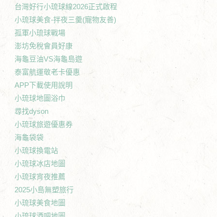
台灣好行小琉球線2026正式啟程
小琉球美食-拌夜三羹(寵物友善)
孤軍小琉球戰場
澎坊免稅會員好康
海龜豆油VS海龜島遊
泰富航運敬老卡優惠
APP下載使用說明
小琉球地圖浴巾
尋找dyson
小琉球旅遊優惠券
海龜袋袋
小琉球換電站
小琉球冰店地圖
小琉球宵夜推薦
2025小島無塑旅行
小琉球美食地圖
小琉球酒吧地圖