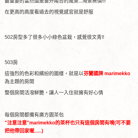
最重要的當然還是窗外陽台的風景...海景無價!!!
在更高的高度看過去的視覺感官就是舒服
502房型多了很多小小綠色盆栽，感覺很文青!!
503房
這強烈的色彩和繽紛的圖樣，就是以
芬蘭國牌 marimekko
為主題的房間
整個房間活潑鮮艷，讓人一入住就擁有好心情
每個房間都備有廣方園茶包
"注意注意"marimekko的茶杯也只有這個房間有唷(可不要
把他帶回家喔......)