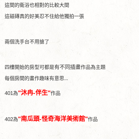
這間的衛浴也相對的比較大間
這磁磚真的好美忍不住給他獨拍一張
兩個洗手台不用搶了
有不同插畫
四樓開始的房型可都是
作品為主題
每個房間的畫作趣味有意思...
"沐冉-伴生"
401
為
作品
"南瓜頭-怪奇海洋美術館"
402
為
作品