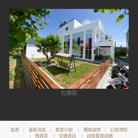
包棟館
首頁
|
最新消息
|
房型介紹
|
價格說明
|
訂房須知
|
問與答
|
交通資訊
|
回哇靠資訊網