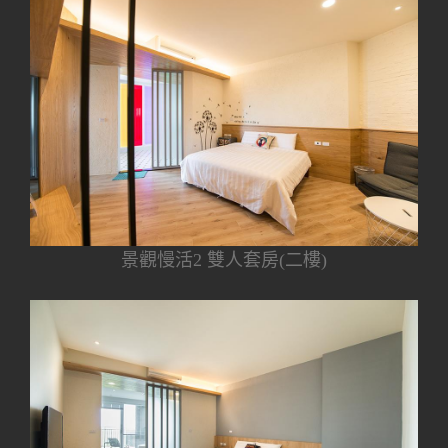
景觀慢活2 雙人套房(二樓)