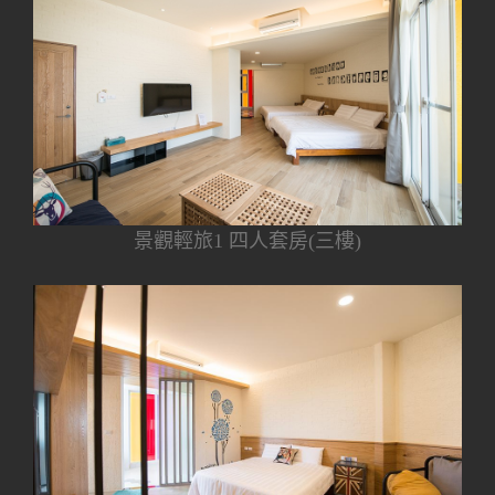
景觀輕旅1 四人套房(三樓)