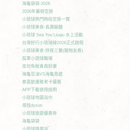
海龜袋袋-2026
2026年暑假空房
小琉球熱門時段空房一覽
小琉球美食-長壽飯麵
小琉球 Sea You Liuqiu 水上活動
台灣好行小琉球線2026正式啟程
小琉球美食-拌夜三羹(寵物友善)
孤軍小琉球戰場
澎坊免稅會員好康
海龜豆油VS海龜島遊
泰富航運敬老卡優惠
APP下載使用說明
小琉球地圖浴巾
尋找dyson
小琉球旅遊優惠券
海龜袋袋
小琉球換電站