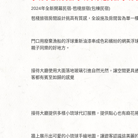
2024年全新開幕民宿-苞棧旅宿(包棟民宿)
苞棧旅宿房間設計挑高有質感，全設施及房間皆為單一
門口用廢棄漁船的浮球重新油漆串成色彩繽紛的網美浮
親子同樂的好地方。
接待大廳使用大面落地玻璃引進自然光然，讓空間更具
客都有賓至如歸的感覺
接待大廳提供多樣小琉球代訂服務，提供點心也有麻花
牆上展示出可愛的小琉球手繪地圖，讓遊客認識這美麗