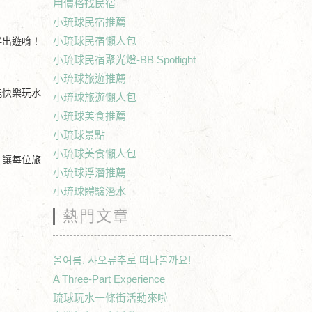
用價格找民宿
小琉球民宿推薦
小琉球民宿懶人包
伴出遊唷！
小琉球民宿聚光燈-BB Spotlight
小琉球旅遊推薦
能快樂玩水
小琉球旅遊懶人包
小琉球美食推薦
小琉球景點
小琉球美食懶人包
，讓每位旅
小琉球浮潛推薦
小琉球體驗潛水
熱門文章
올여름, 샤오류추로 떠나볼까요!
A Three-Part Experience
琉球玩水一條街活動來啦