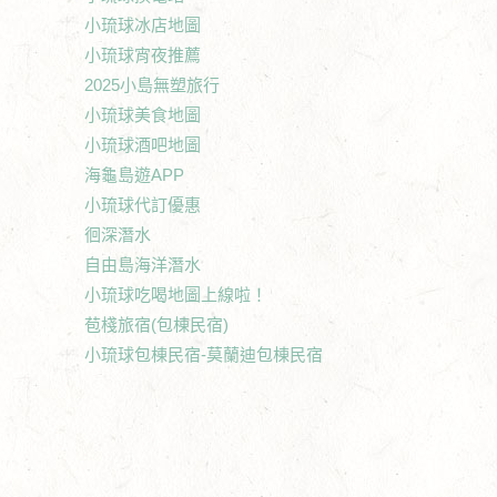
小琉球冰店地圖
小琉球宵夜推薦
2025小島無塑旅行
小琉球美食地圖
小琉球酒吧地圖
海龜島遊APP
小琉球代訂優惠
徊深潛水
自由島海洋潛水
小琉球吃喝地圖上線啦！
苞棧旅宿(包棟民宿)
小琉球包棟民宿-莫蘭迪包棟民宿