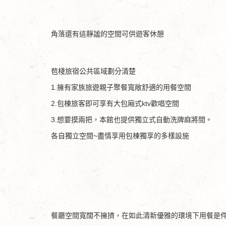
角落還有這靜謐的空間可供遊客休憩
苞棧旅宿公共區域劃分清楚
1.擁有家族旅遊親子聚餐寬敞舒適的用餐空間
2.包棟旅客即可享有大包廂式ktv歡唱空間
3.想要摸兩把，本館也提供獨立式自動洗牌麻將間。
各自獨立空間~盡情享用包棟獨享的多樣設施
餐廳空間寬闊不擁擠，在如此清新優雅的環境下用餐是