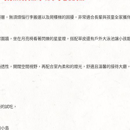
樓層，無須煩惱行李搬運以及爬樓梯的困擾，非常適合長輩與孩童全家攜
球圍牆，坐在月亮椅看著閃爍的星星燈，搭配草皮還有戶外大泳池讓小孩
通透性，開闊空間視野，再配合室內柔和的燈光，舒適且溫馨的接待大廳
捲的試吃，
的小島