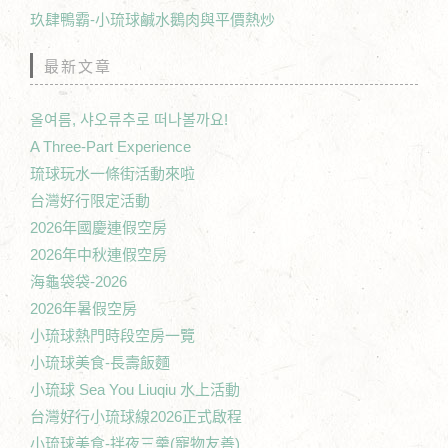
玖肆鴨霸-小琉球鹹水鵝肉與平價熱炒
最新文章
올여름, 샤오류추로 떠나볼까요!
A Three-Part Experience
琉球玩水一條街活動來啦
台灣好行限定活動
2026年國慶連假空房
2026年中秋連假空房
海龜袋袋-2026
2026年暑假空房
小琉球熱門時段空房一覽
小琉球美食-長壽飯麵
小琉球 Sea You Liuqiu 水上活動
台灣好行小琉球線2026正式啟程
小琉球美食-拌夜三羹(寵物友善)