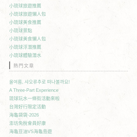
小琉球旅遊推薦
小琉球旅遊懶人包
小琉球美食推薦
小琉球景點
小琉球美食懶人包
小琉球浮潛推薦
小琉球體驗潛水
熱門文章
올여름, 샤오류추로 떠나볼까요!
A Three-Part Experience
琉球玩水一條街活動來啦
台灣好行限定活動
海龜袋袋-2026
澎坊免稅會員好康
海龜豆油VS海龜島遊