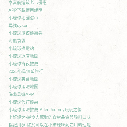
泰富航運敬老卡優惠
APP下載使用說明
小琉球地圖浴巾
尋找dyson
小琉球旅遊優惠券
海龜袋袋
小琉球換電站
小琉球冰店地圖
小琉球宵夜推薦
2025小島無塑旅行
小琉球美食地圖
小琉球酒吧地圖
海龜島遊APP
小琉球代訂優惠
小琉球酒吧推薦-After Journey玩玩之後
上好燒烤-最令人驚豔的食材品質與醃料口味
楊記川麵-終於可以在小琉球吃到四川料理啦