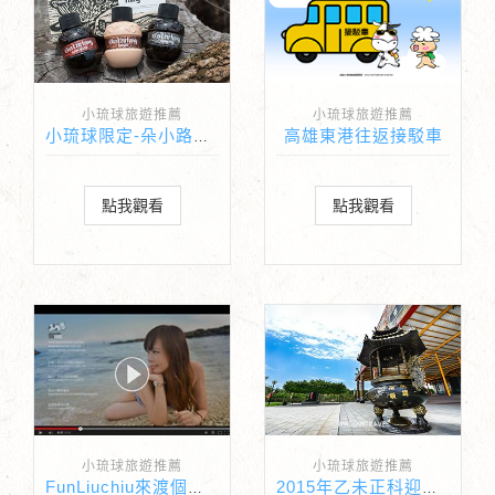
小琉球旅遊推薦
小琉球旅遊推薦
高雄東港往返接駁車
小琉球限定-朵小路民宿與茶籽堂聯名版畫禮盒
點我觀看
點我觀看
小琉球旅遊推薦
小琉球旅遊推薦
FunLiuchiu來渡個假吧！
2015年乙未正科迎王祭(王船祭)