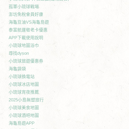
孤軍小琉球戰場
澎坊免稅會員好康
海龜豆油VS海龜島遊
泰富航運敬老卡優惠
APP下載使用說明
小琉球地圖浴巾
尋找dyson
小琉球旅遊優惠券
海龜袋袋
小琉球換電站
小琉球冰店地圖
小琉球宵夜推薦
2025小島無塑旅行
小琉球美食地圖
小琉球酒吧地圖
海龜島遊APP