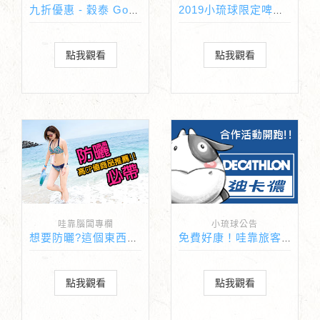
九折優惠 - 穀泰 Good Thai泰式料理
2019小琉球限定啤酒上市啦
點我觀看
點我觀看
哇靠腦闆專欄
小琉球公告
想要防曬?這個東西妳一定要帶!
免費好康！哇靠旅客獨享迪卡儂限定好禮！
點我觀看
點我觀看