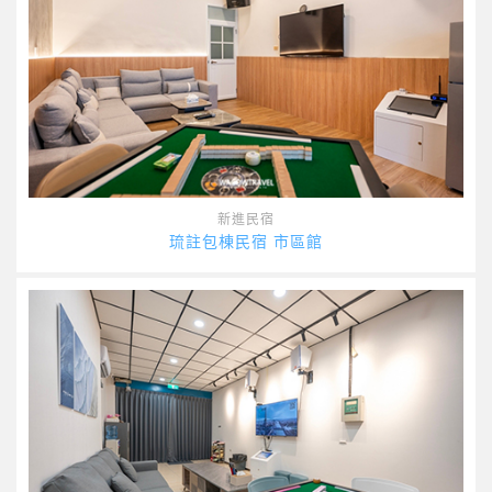
新進民宿
琉註包棟民宿 市區館