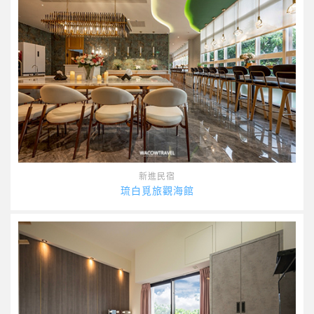
新進民宿
琉白覓旅觀海館