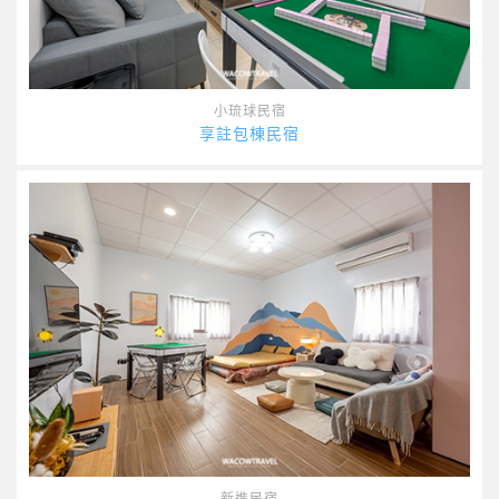
小琉球民宿
享註包棟民宿
新進民宿