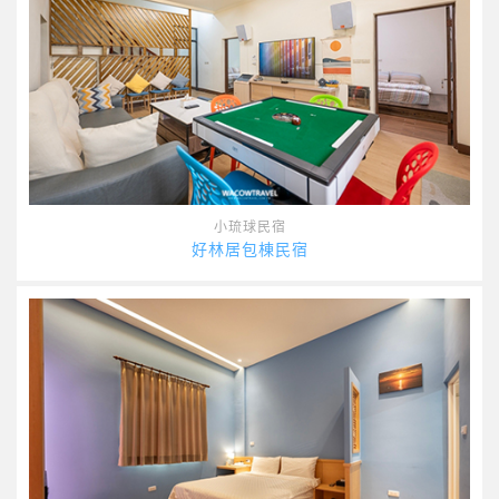
小琉球民宿
好林居包棟民宿