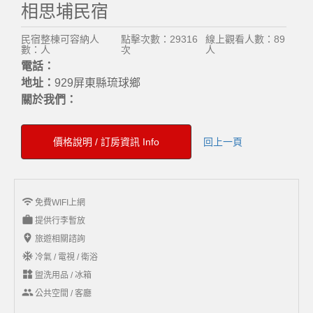
相思埔民宿
民宿整棟可容納人
點擊次數：29316
線上觀看人數：89
數：人
次
人
電話：
地址：
929屏東縣琉球鄉
關於我們：
價格說明 / 訂房資訊 Info
回上一頁
wifi
免費WIFI上網
work
提供行李暫放
add_location
旅遊相關諮詢
ac_unit
冷氣 / 電視 / 衛浴
widgets
盥洗用品 / 冰箱
group
公共空間 / 客廳