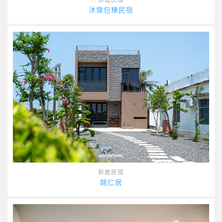
沐霂包棟民宿
新進民宿
銘仁居