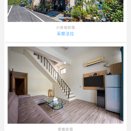
小琉球民宿
采蝶法拉
新進民宿