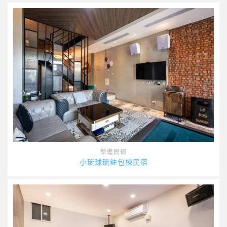
新進民宿
小琉球琉註包棟民宿