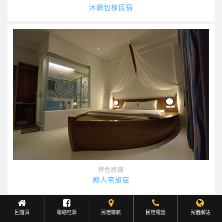
沐嶼包棟民宿
特色民宿
憨人宅旅店
回首頁
聯絡哇靠
民宿導航
Facebook聯繫
民宿電話
民宿網站