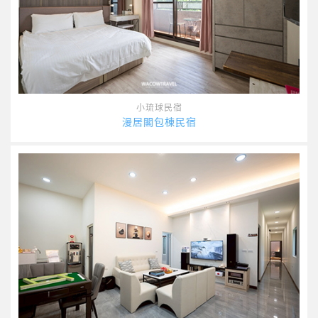
小琉球民宿
漫居閣包棟民宿