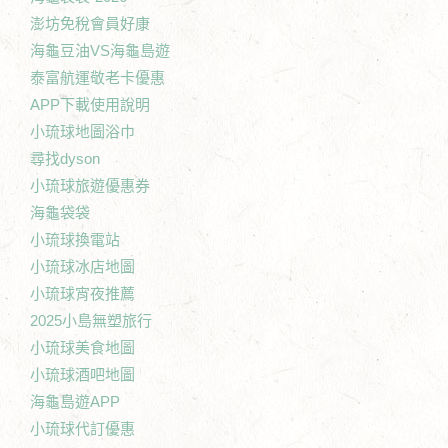
澎坊免稅會員好康
海龜豆油VS海龜島遊
泰富航運敬老卡優惠
APP下載使用說明
小琉球地圖浴巾
尋找dyson
小琉球旅遊優惠券
海龜袋袋
小琉球換電站
小琉球冰店地圖
小琉球宵夜推薦
2025小島無塑旅行
小琉球美食地圖
小琉球酒吧地圖
海龜島遊APP
小琉球代訂優惠