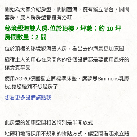
開始為大家介紹房型，間間面海，擁有獨立陽台，間間
套房，雙人房房型都擁有浴缸
秘境觀海雙人房-位於頂樓，坪數：約 10 坪
房間數量：2 間
位於頂樓的秘境觀海雙人房，看出去的海景更加寬闊
極宿主人的用心在房間內的各個設備都是要使用最好的
讓貴賓享受
使用AGRO德國獨立筒標準床墊，席夢思Simmons乳膠
枕,讓您睡到不想退房了
想看更多設備請點我
此房型的如廁空間相當特別是半開放式
地磚和地磚採用不規則的拼貼方式，讓空間看起來立體