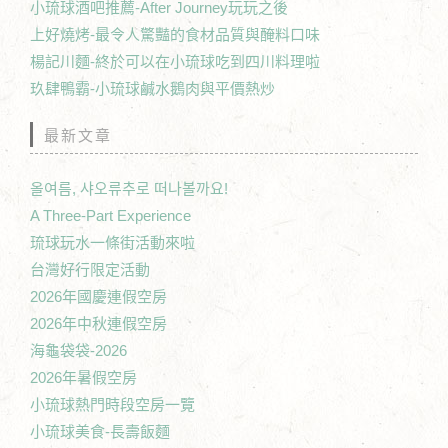
小琉球酒吧推薦-After Journey玩玩之後
上好燒烤-最令人驚豔的食材品質與醃料口味
楊記川麵-終於可以在小琉球吃到四川料理啦
玖肆鴨霸-小琉球鹹水鵝肉與平價熱炒
最新文章
올여름, 샤오류추로 떠나볼까요!
A Three-Part Experience
琉球玩水一條街活動來啦
台灣好行限定活動
2026年國慶連假空房
2026年中秋連假空房
海龜袋袋-2026
2026年暑假空房
小琉球熱門時段空房一覽
小琉球美食-長壽飯麵