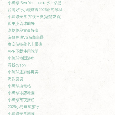
小琉球 Sea You Liuqiu 水上活動
台灣好行小琉球線2026正式啟程
小琉球美食-拌夜三羹(寵物友善)
孤軍小琉球戰場
澎坊免稅會員好康
海龜豆油VS海龜島遊
泰富航運敬老卡優惠
APP下載使用說明
小琉球地圖浴巾
尋找dyson
小琉球旅遊優惠券
海龜袋袋
小琉球換電站
小琉球冰店地圖
小琉球宵夜推薦
2025小島無塑旅行
小琉球美食地圖