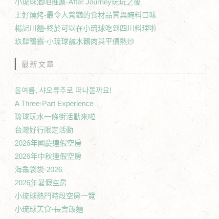
小琉球酒吧推薦-After Journey玩玩之後
上好燒烤-最令人驚豔的食材品質與醃料口味
楊記川麵-終於可以在小琉球吃到四川料理啦
玖肆鴨霸-小琉球鹹水鵝肉與平價熱炒
最新文章
올여름, 샤오류추로 떠나볼까요!
A Three-Part Experience
琉球玩水一條街活動來啦
台灣好行限定活動
2026年國慶連假空房
2026年中秋連假空房
海龜袋袋-2026
2026年暑假空房
小琉球熱門時段空房一覽
小琉球美食-長壽飯麵