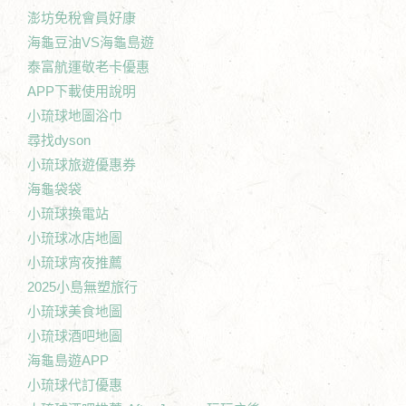
澎坊免稅會員好康
海龜豆油VS海龜島遊
泰富航運敬老卡優惠
APP下載使用說明
小琉球地圖浴巾
尋找dyson
小琉球旅遊優惠券
海龜袋袋
小琉球換電站
小琉球冰店地圖
小琉球宵夜推薦
2025小島無塑旅行
小琉球美食地圖
小琉球酒吧地圖
海龜島遊APP
小琉球代訂優惠