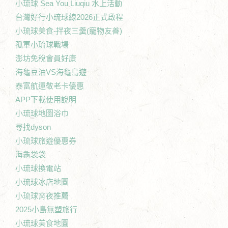
小琉球 Sea You Liuqiu 水上活動
台灣好行小琉球線2026正式啟程
小琉球美食-拌夜三羹(寵物友善)
孤軍小琉球戰場
澎坊免稅會員好康
海龜豆油VS海龜島遊
泰富航運敬老卡優惠
APP下載使用說明
小琉球地圖浴巾
尋找dyson
小琉球旅遊優惠券
海龜袋袋
小琉球換電站
小琉球冰店地圖
小琉球宵夜推薦
2025小島無塑旅行
小琉球美食地圖