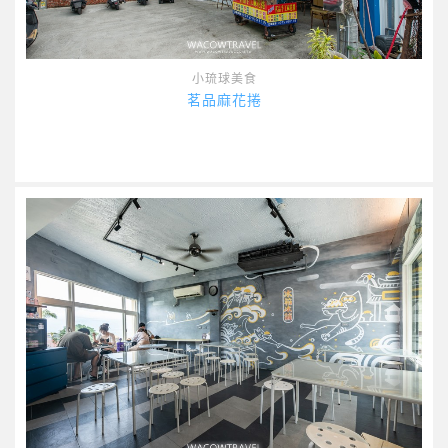
小琉球美食
茗品麻花捲