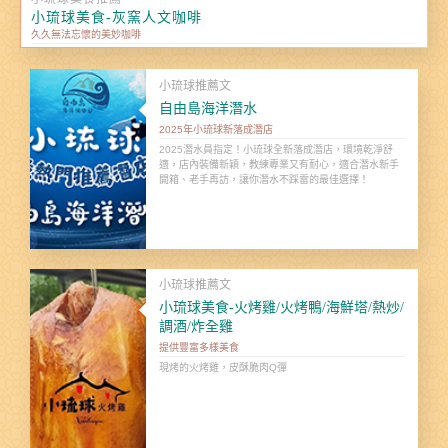
小琉球美食-灰窯人文咖啡
久久無法忘懷的美妙咖啡
小琉球推薦文
自由島海洋潛水
2025年小琉球新落成潛店
2025潛水員指定！小琉球全新落成潛店，環境乾淨舒
適，店內裝備新穎，教練專業又有耐心，適合潛水新手
開箱、老手再訪，讓你潛水不踩雷的最佳選擇！
小琉球推薦文
小琉球美食-火烤雞/火烤鴨/海鮮塔/熱炒/
調酒/炸全雞
提供豐富多樣美食
現烤的火烤雞，皮酥脆肉Q彈