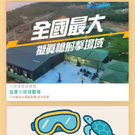
小琉球旅遊推薦
孤軍小琉球戰場
戶外擬真水彈槍對戰/室內射擊