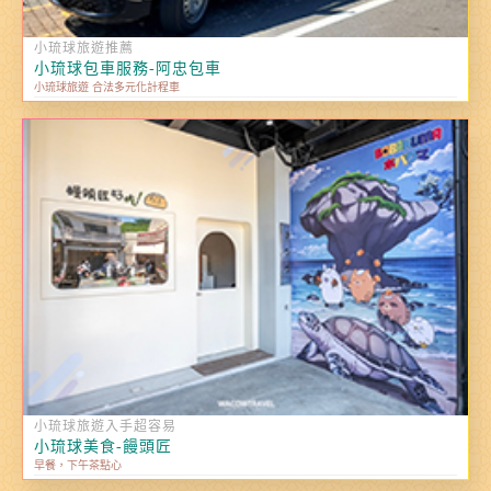
小琉球旅遊推薦
小琉球包車服務-阿忠包車
小琉球旅遊 合法多元化計程車
小琉球旅遊入手超容易
小琉球美食-饅頭匠
早餐，下午茶點心