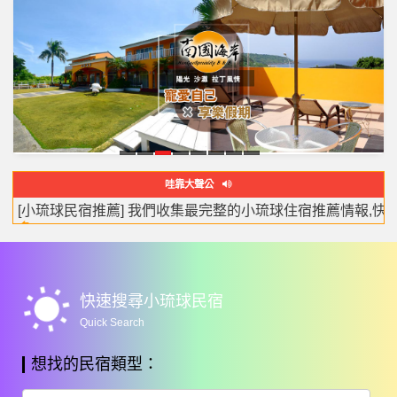
源
緣
南
輪
苞
海
琉
白
哇靠大聲公
和
聚
國
廓
棧
緣
戀
沐
宿推薦] 我們收集最完整的小琉球住宿推薦情報,快來看看吧！ –
居
閣
海
莊
旅
包
婚禮樂團推薦-婚禮樂團就找瑪西亞MARCIA婚禮樂團-婚禮主
最美的小琉球潛水體驗，小琉球深潛，小琉球水肺潛水體驗，
[網友詢問度最高] 你不可以錯過的峇里島風情的VILLA,跟去國
[超人氣情報] 全台灣唯一一個有「旋轉木馬」的房型,讓大人
到小琉球旅遊你最需要的懶人包都在哇靠小琉球,最受歡迎的
小琉球民宿,小琉球民宿旅遊網,整合了所有小琉球旅遊資訊,
到小琉球必吃美食懶人包,你收藏到了嗎? –
Amazing Trip In LIUQIU Taiwan –
看更多
看更多
岸
園
宿
棟
多
多
多
多
多
懶人包,小琉球熱氣球嘉年華,小琉球可帶寵物民宿的資訊,請來Wac
wb_sunny
快速搜尋小琉球民宿
Quick Search
想找的民宿類型：