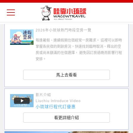
2026年小琉球熱門時段空房一覽
每逢暑假、連續假期住宿經常一房難求。 這裡可以即時
掌握各民宿的剩餘房況，快速找到臨時取消、釋出的空
房或尚未額滿的住宿選擇， 避免因訂房過晚而影響行程
安排。
馬上去看看
影片介紹
Liuchiu Introduce Video
小琉球行程代訂優惠
看更詳細介紹