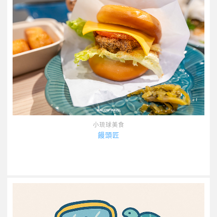
小琉球美食
饅頭匠