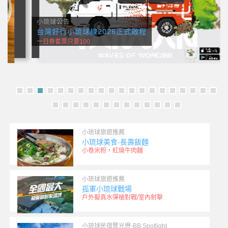
小琉球公告
台灣好行小琉球線2026正式啟程
一日券套票只要100
小琉球旅遊推薦
小琉球美食-長壽飯麵
小卷米粉，紅燒牛肉麵
小琉球旅遊推薦
孤軍小琉球戰場
戶外擬真水彈槍對戰/室內射擊
小琉球民宿聚光燈-BB Spotlight