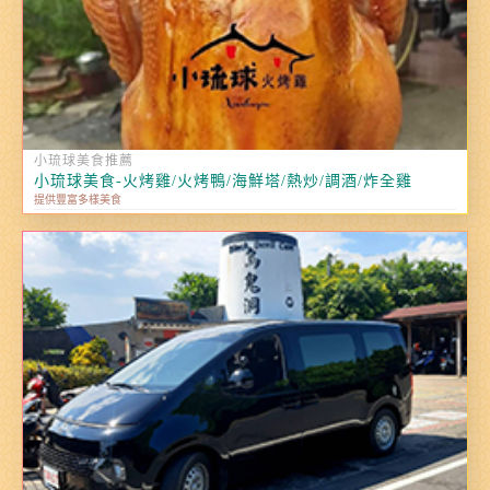
小琉球美食推薦
小琉球美食-火烤雞/火烤鴨/海鮮塔/熱炒/調酒/炸全雞
提供豐富多樣美食