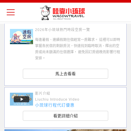
2026年小琉球熱門時段空房一覽
每逢暑假、連續假期住宿經常一房難求。 這裡可以即時
掌握各民宿的剩餘房況，快速找到臨時取消、釋出的空
房或尚未額滿的住宿選擇， 避免因訂房過晚而影響行程
安排。
馬上去看看
影片介紹
Liuchiu Introduce Video
小琉球行程代訂優惠
看更詳細介紹