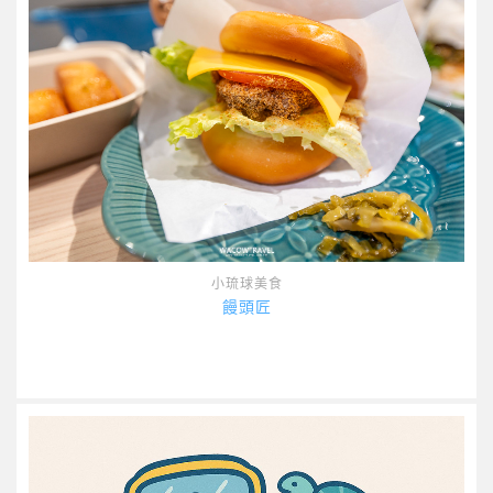
小琉球美食
饅頭匠