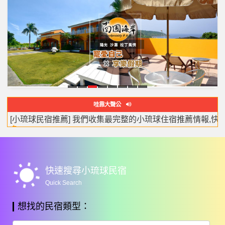
源
緣
南
輪
苞
海
琉
白
哇靠大聲公
和
聚
國
廓
棧
緣
戀
沐
宿推薦] 我們收集最完整的小琉球住宿推薦情報,快來看看吧！ –
看
居
閣
海
莊
旅
包
婚禮樂團推薦-婚禮樂團就找瑪西亞MARCIA婚禮樂團-婚禮主
最美的小琉球潛水體驗，小琉球深潛，小琉球水肺潛水體驗，
[網友詢問度最高] 你不可以錯過的峇里島風情的VILLA,跟去國
[超人氣情報] 全台灣唯一一個有「旋轉木馬」的房型,讓大人
到小琉球旅遊你最需要的懶人包都在哇靠小琉球,最受歡迎的
小琉球民宿,小琉球民宿旅遊網,整合了所有小琉球旅遊資訊,
到小琉球必吃美食懶人包,你收藏到了嗎? –
Amazing Trip In LIUQIU Taiwan –
看更多
看更多
岸
園
宿
棟
多
多
多
多
多
懶人包,小琉球熱氣球嘉年華,小琉球可帶寵物民宿的資訊,請來Wac
wb_sunny
快速搜尋小琉球民宿
Quick Search
想找的民宿類型：