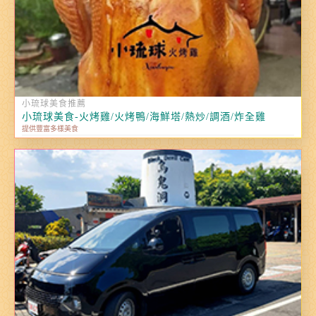
小琉球美食推薦
小琉球美食-火烤雞/火烤鴨/海鮮塔/熱炒/調酒/炸全雞
提供豐富多樣美食