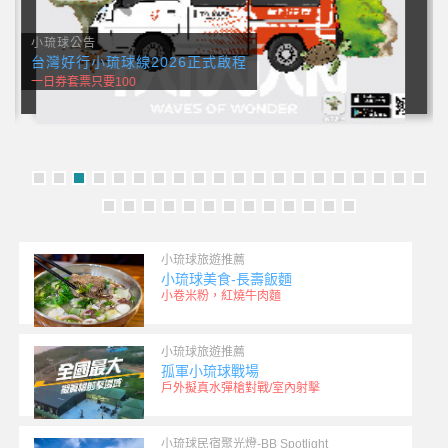
小琉球公告
台灣好行小琉球線2026正式啟程
一日券套票只要100
小琉球旅遊推薦
小琉球美食-長壽飯麵
小卷米粉，紅燒牛肉麵
小琉球旅遊推薦
孤軍小琉球戰場
戶外擬真水彈槍對戰/室內射擊
小琉球民宿聚光燈-BB Spotlight