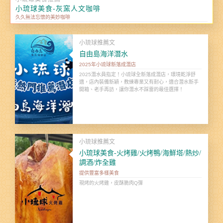
小琉球美食-灰窯人文咖啡
久久無法忘懷的美妙咖啡
小琉球推薦文
自由島海洋潛水
2025年小琉球新落成潛店
2025潛水員指定！小琉球全新落成潛店，環境乾淨舒
適，店內裝備新穎，教練專業又有耐心，適合潛水新手
開箱、老手再訪，讓你潛水不踩雷的最佳選擇！
小琉球推薦文
小琉球美食-火烤雞/火烤鴨/海鮮塔/熱炒/
調酒/炸全雞
提供豐富多樣美食
現烤的火烤雞，皮酥脆肉Q彈