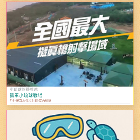
小琉球旅遊推薦
孤軍小琉球戰場
戶外擬真水彈槍對戰/室內射擊