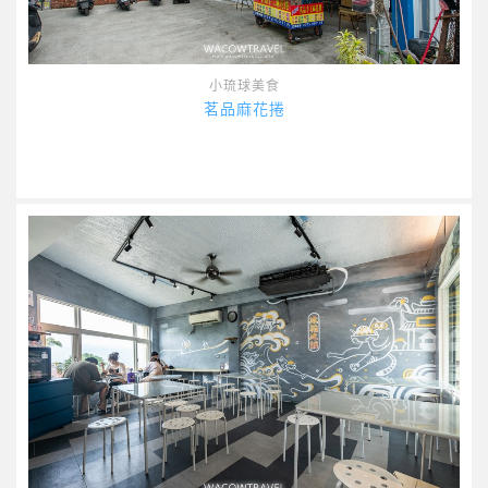
小琉球美食
茗品麻花捲