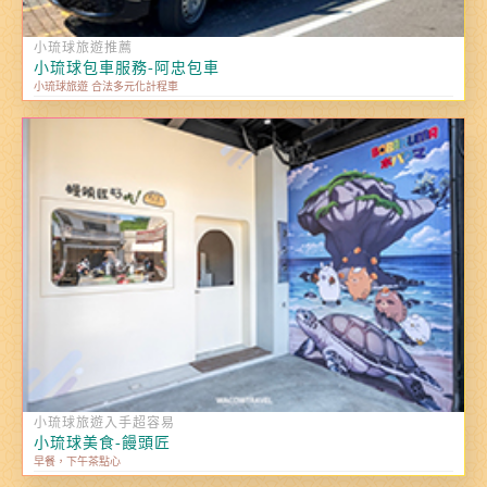
小琉球旅遊推薦
小琉球包車服務-阿忠包車
小琉球旅遊 合法多元化計程車
小琉球旅遊入手超容易
小琉球美食-饅頭匠
早餐，下午茶點心