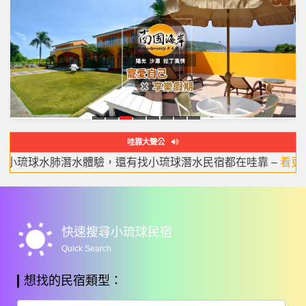
源
緣
南
輪
苞
海
琉
白
哇靠大聲公
和
聚
國
廓
棧
緣
戀
沐
民宿推薦] 我們收集最完整的小琉球住宿推薦情報,快來看看吧！ 
居
閣
海
莊
旅
包
婚禮樂團推薦-婚禮樂團就找瑪西亞MARCIA婚禮樂團-婚禮主
最美的小琉球潛水體驗，小琉球深潛，小琉球水肺潛水體驗，
[網友詢問度最高] 你不可以錯過的峇里島風情的VILLA,跟去國
[超人氣情報] 全台灣唯一一個有「旋轉木馬」的房型,讓大人
到小琉球旅遊你最需要的懶人包都在哇靠小琉球,最受歡迎的
小琉球民宿,小琉球民宿旅遊網,整合了所有小琉球旅遊資訊,
到小琉球必吃美食懶人包,你收藏到了嗎? –
Amazing Trip In LIUQIU Taiwan –
看更多
看更多
岸
園
宿
棟
多
多
多
多
多
懶人包,小琉球熱氣球嘉年華,小琉球可帶寵物民宿的資訊,請來Wac
wb_sunny
快速搜尋小琉球民宿
Quick Search
想找的民宿類型：