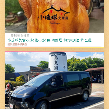
小琉球美食推薦
小琉球美食-火烤雞/火烤鴨/海鮮塔/熱炒/調酒/炸全雞
提供豐富多樣美食