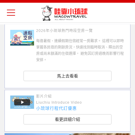
2026年小琉球熱門時段空房一覽
每逢暑假、連續假期住宿經常一房難求。 這裡可以即時
掌握各民宿的剩餘房況，快速找到臨時取消、釋出的空
房或尚未額滿的住宿選擇， 避免因訂房過晚而影響行程
安排。
馬上去看看
影片介紹
Liuchiu Introduce Video
小琉球行程代訂優惠
看更詳細介紹