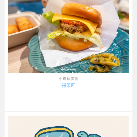
小琉球美食
饅頭匠