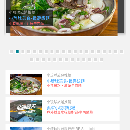
小琉球公告
台灣好行小琉球線2026正式啟程
一日券套票只要100
小琉球旅遊推薦
小琉球美食-長壽飯麵
小卷米粉，紅燒牛肉麵
小琉球旅遊推薦
孤軍小琉球戰場
戶外擬真水彈槍對戰/室內射擊
小琉球民宿聚光燈-BB Spotlight