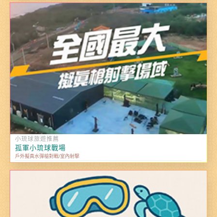
小琉球旅遊推薦
孤軍小琉球戰場
戶外擬真水彈槍對戰/室內射擊