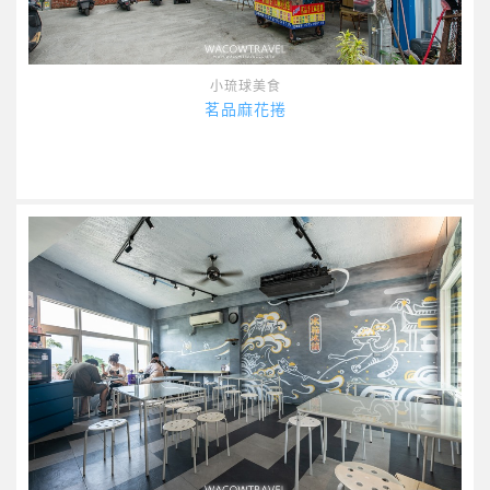
小琉球美食
茗品麻花捲