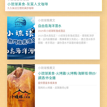
小琉球美食-灰窯人文咖啡
久久無法忘懷的美妙咖啡
小琉球推薦文
自由島海洋潛水
2025年小琉球新落成潛店
2025潛水員指定！小琉球全新落成潛店，環境乾淨舒
適，店內裝備新穎，教練專業又有耐心，適合潛水新手
開箱、老手再訪，讓你潛水不踩雷的最佳選擇！
小琉球推薦文
小琉球美食-火烤雞/火烤鴨/海鮮塔/熱炒/
調酒/炸全雞
提供豐富多樣美食
現烤的火烤雞，皮酥脆肉Q彈