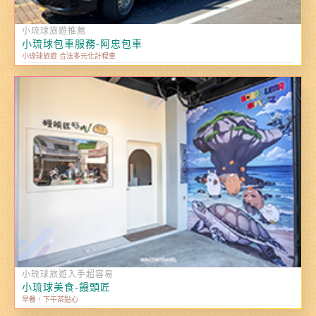
小琉球旅遊推薦
小琉球包車服務-阿忠包車
小琉球旅遊 合法多元化計程車
小琉球旅遊入手超容易
小琉球美食-饅頭匠
早餐，下午茶點心