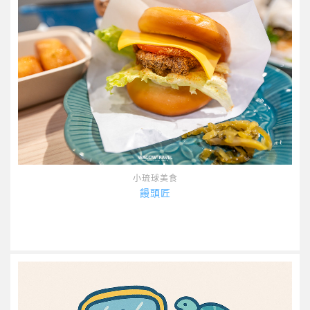
小琉球美食
饅頭匠