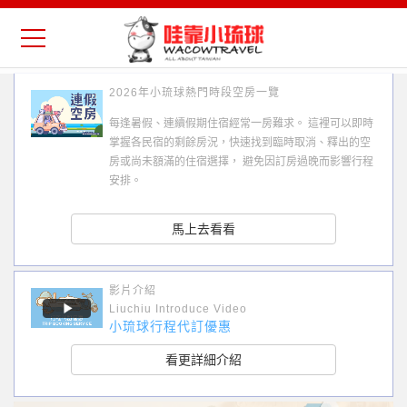
2026年小琉球熱門時段空房一覽
每逢暑假、連續假期住宿經常一房難求。 這裡可以即時
掌握各民宿的剩餘房況，快速找到臨時取消、釋出的空
房或尚未額滿的住宿選擇， 避免因訂房過晚而影響行程
安排。
馬上去看看
影片介紹
Liuchiu Introduce Video
小琉球行程代訂優惠
看更詳細介紹