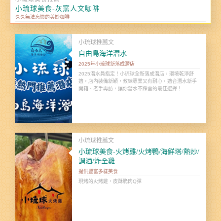
小琉球美食-灰窯人文咖啡
久久無法忘懷的美妙咖啡
小琉球推薦文
自由島海洋潛水
2025年小琉球新落成潛店
2025潛水員指定！小琉球全新落成潛店，環境乾淨舒
適，店內裝備新穎，教練專業又有耐心，適合潛水新手
開箱、老手再訪，讓你潛水不踩雷的最佳選擇！
小琉球推薦文
小琉球美食-火烤雞/火烤鴨/海鮮塔/熱炒/
調酒/炸全雞
提供豐富多樣美食
現烤的火烤雞，皮酥脆肉Q彈