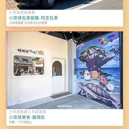
小琉球旅遊推薦
小琉球包車服務-阿忠包車
小琉球旅遊 合法多元化計程車
小琉球旅遊入手超容易
小琉球美食-饅頭匠
早餐，下午茶點心