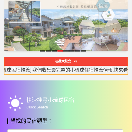
源
緣
南
輪
苞
海
琉
白
哇靠大聲公
和
聚
國
廓
棧
緣
戀
沐
[網友詢問度最高] 你不可以錯過的峇里島風情的VILLA,跟去國
居
閣
海
莊
旅
包
多
婚禮樂團推薦-婚禮樂團就找瑪西亞MARCIA婚禮樂團-婚禮主
最美的小琉球潛水體驗，小琉球深潛，小琉球水肺潛水體驗，
[小琉球民宿推薦] 我們收集最完整的小琉球住宿推薦情報,快來
[超人氣情報] 全台灣唯一一個有「旋轉木馬」的房型,讓大人
到小琉球旅遊你最需要的懶人包都在哇靠小琉球,最受歡迎的
小琉球民宿,小琉球民宿旅遊網,整合了所有小琉球旅遊資訊,
到小琉球必吃美食懶人包,你收藏到了嗎? –
Amazing Trip In LIUQIU Taiwan –
看更多
看更多
岸
園
宿
棟
多
多
多
多
多
懶人包,小琉球熱氣球嘉年華,小琉球可帶寵物民宿的資訊,請來Wac
wb_sunny
快速搜尋小琉球民宿
Quick Search
想找的民宿類型：