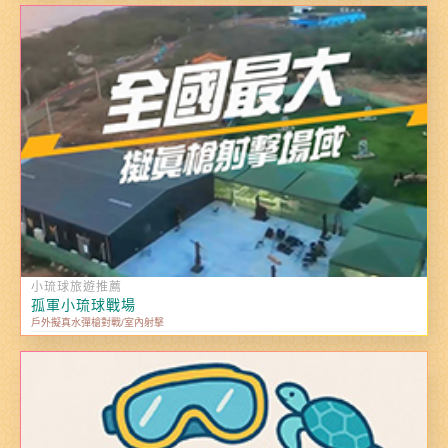
小琉球旅遊推薦
孤軍小琉球戰場
戶外擬真水彈槍對戰/室內射擊