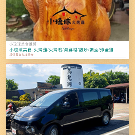
小琉球美食推薦
小琉球美食-火烤雞/火烤鴨/海鮮塔/熱炒/調酒/炸全雞
提供豐富多樣美食