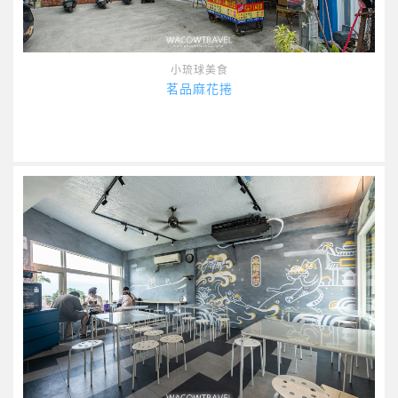
小琉球美食
茗品麻花捲