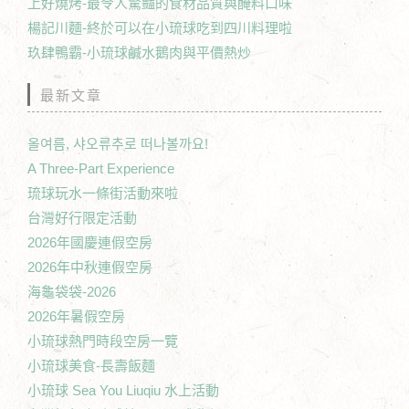
上好燒烤-最令人驚豔的食材品質與醃料口味
楊記川麵-終於可以在小琉球吃到四川料理啦
玖肆鴨霸-小琉球鹹水鵝肉與平價熱炒
最新文章
올여름, 샤오류추로 떠나볼까요!
A Three-Part Experience
琉球玩水一條街活動來啦
台灣好行限定活動
2026年國慶連假空房
2026年中秋連假空房
海龜袋袋-2026
2026年暑假空房
小琉球熱門時段空房一覽
小琉球美食-長壽飯麵
小琉球 Sea You Liuqiu 水上活動