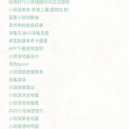
台灣好行小琉球線2026正式啟程
小琉球美食-拌夜三羹(寵物友善)
孤軍小琉球戰場
澎坊免稅會員好康
海龜豆油VS海龜島遊
泰富航運敬老卡優惠
APP下載使用說明
小琉球地圖浴巾
尋找dyson
小琉球旅遊優惠券
海龜袋袋
小琉球換電站
小琉球冰店地圖
小琉球宵夜推薦
2025小島無塑旅行
小琉球美食地圖
小琉球酒吧地圖