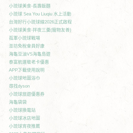
小琉球美食-長壽飯麵
小琉球 Sea You Liuqiu 水上活動
台灣好行小琉球線2026正式啟程
小琉球美食-拌夜三羹(寵物友善)
孤軍小琉球戰場
澎坊免稅會員好康
海龜豆油VS海龜島遊
泰富航運敬老卡優惠
APP下載使用說明
小琉球地圖浴巾
尋找dyson
小琉球旅遊優惠券
海龜袋袋
小琉球換電站
小琉球冰店地圖
小琉球宵夜推薦