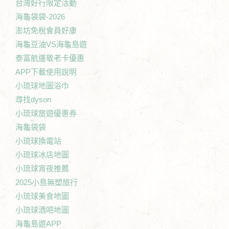
台灣好行限定活動
海龜袋袋-2026
澎坊免稅會員好康
海龜豆油VS海龜島遊
泰富航運敬老卡優惠
APP下載使用說明
小琉球地圖浴巾
尋找dyson
小琉球旅遊優惠券
海龜袋袋
小琉球換電站
小琉球冰店地圖
小琉球宵夜推薦
2025小島無塑旅行
小琉球美食地圖
小琉球酒吧地圖
海龜島遊APP