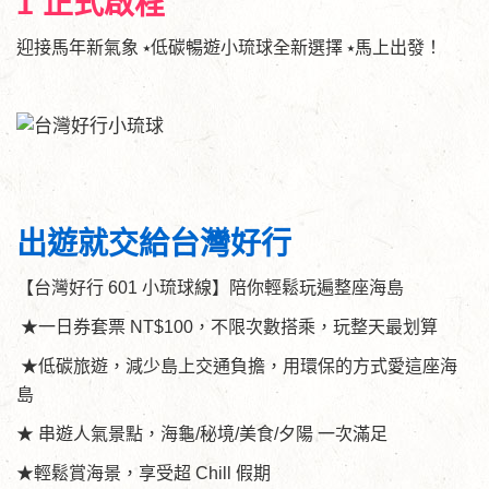
1 正式啟程
迎接馬年新氣象 ⭑低碳暢遊小琉球全新選擇 ⭑馬上出發！
出遊就交給台灣好行
【台灣好行 601 小琉球線】陪你輕鬆玩遍整座海島
★一日券套票 NT$100，不限次數搭乘，玩整天最划算
★低碳旅遊，減少島上交通負擔，用環保的方式愛這座海
島
★ 串遊人氣景點，海龜/秘境/美食/夕陽 一次滿足
★輕鬆賞海景，享受超 Chill 假期