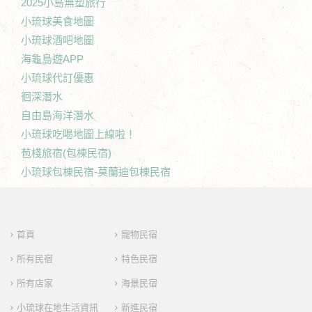
2025小島無塑旅行
小琉球美食地圖
小琉球酒吧地圖
海龜島遊APP
小琉球代訂優惠
徊深潛水
自由島海洋潛水
小琉球吃喝地圖上線啦！
苞棧旅宿(包棟民宿)
小琉球包棟民宿-莫蘭迪包棟民宿
首頁
寵物民宿
所有民宿
特色民宿
所有店家
海景民宿
小琉球在地生活資訊
新進民宿