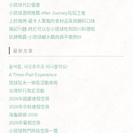
小琉球代訂優惠
小琉球酒吧推薦-After Journey玩玩之後
上好燒烤-最令人驚豔的食材品質與醃料口味
楊記川麵-終於可以在小琉球吃到四川料理啦
玖肆鴨霸-小琉球鹹水鵝肉與平價熱炒
最新文章
올여름, 샤오류추로 떠나볼까요!
A Three-Part Experience
琉球玩水一條街活動來啦
台灣好行限定活動
2026年國慶連假空房
2026年中秋連假空房
海龜袋袋-2026
2026年暑假空房
小琉球熱門時段空房一覽