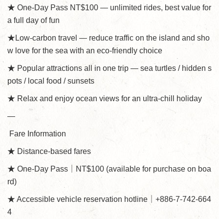
★ One-Day Pass NT$100 — unlimited rides, best value for
a full day of fun
★Low-carbon travel — reduce traffic on the island and sho
w love for the sea with an eco-friendly choice
★ Popular attractions all in one trip — sea turtles / hidden s
pots / local food / sunsets
★ Relax and enjoy ocean views for an ultra-chill holiday
—
Fare Information
★ Distance-based fares
★ One-Day Pass｜NT$100 (available for purchase on boa
rd)
★ Accessible vehicle reservation hotline｜+886-7-742-664
4