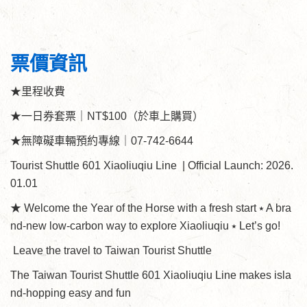
票價資訊
★里程收費
★一日券套票｜NT$100（於車上購買）
★無障礙車輛預約專線｜07-742-6644
Tourist Shuttle 601 Xiaoliuqiu Line | Official Launch: 2026.
01.01
★ Welcome the Year of the Horse with a fresh start ⭑ A bra
nd-new low-carbon way to explore Xiaoliuqiu ⭑ Let’s go!
Leave the travel to Taiwan Tourist Shuttle
The Taiwan Tourist Shuttle 601 Xiaoliuqiu Line makes isla
nd-hopping easy and fun